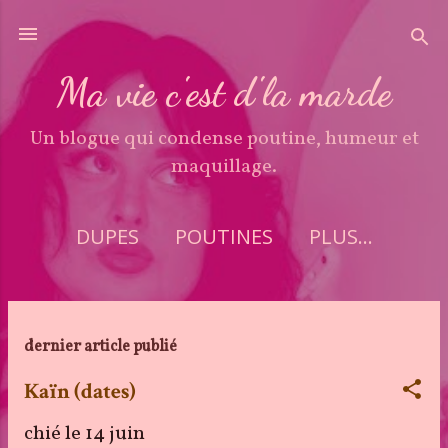
Accéder au contenu principal
Ma vie c'est d'la marde
Un blogue qui condense poutine, humeur et
maquillage.
DUPES
POUTINES
PLUS…
A
dernier article publié
r
Kaïn (dates)
t
chié le
14 juin