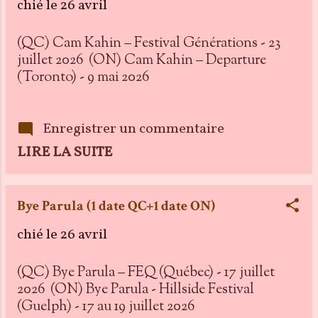
d'un père de famille patron
chié le
26 avril
d'entreprise, un "bonhomme" des
années 80. Il a sa femme à ses côtés,
(QC) Cam Kahin – Festival Générations - 23
Diane (interprétée par Maryse
juillet 2026 (ON) Cam Kahin – Departure
Bourke qui incane Nicole
(Toronto) - 9 mai 2026
Desjardins) et ses deux fils,
Philippe (Martin Matte, joué par
Pier-Luc Funk) et Vincent
Enregistrer un commentaire
(Christian, joué par Pierre-Yves
LIRE LA SUITE
Roy-Desmarais), qui sont la relève
de Vitrerie Joyal, situé à Laval.
Nous avons une femme
malheureuse en manque
Bye Parula (1 date QC+1 date ON)
d'épanouissement, un fils qui
chié le
26 avril
souhaite humo N'oublions pas les
rôles de Josée, secrétaire,
(QC) Bye Parula – FEQ (Québec) - 17 juillet
interprétée...
2026 (ON) Bye Parula - Hillside Festival
(Guelph) - 17 au 19 juillet 2026