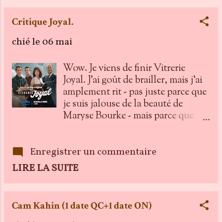
Critique Joyal.
chié le
06 mai
Wow. Je viens de finir Vitrerie
Joyal. J'ai goût de brailler, mais j'ai
amplement rit - pas juste parce que
je suis jalouse de la beauté de
Maryse Bourke - mais parce que
c'est littéralement "les beaux
malaises" du père de Martin. Le
prequel des Beaux Malaises . Le
Enregistrer un commentaire
"pourquoi" du "comment" leurs
LIRE LA SUITE
vies sont telles qu'elles sont. On vit
avec André Joyal, une caricature de
Jacques Matte, incarné par Martin
Cam Kahin (1 date QC+1 date ON)
lui-même, toutes les obligations