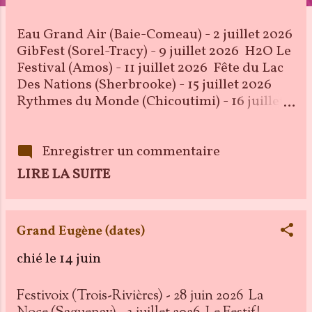
i
Eau Grand Air (Baie-Comeau) - 2 juillet 2026
c
GibFest (Sorel-Tracy) - 9 juillet 2026 H2O Le
Festival (Amos) - 11 juillet 2026 Fête du Lac
l
Des Nations (Sherbrooke) - 15 juillet 2026
e
Rythmes du Monde (Chicoutimi) - 16 juillet
2026 Festival Générations (Nicolet) - 24
s
juillet 2026 Festival Western (Saint-Victor) -
26 juillet 2026 Les Grandes Fêtes Telus
Enregistrer un commentaire
(Rimouski) - 2 août 2026 Festival Colline
LIRE LA SUITE
(Lac-Mégantic) - 7 août 2026 Spectacles
Bière & Bouffe Saint-Calixte – 8 août 2026
International de Montgolfières (St-Jean-
Grand Eugène (dates)
Richelieu) - 9 août 2026 Show de la Rentrée
Desjardins (Actonvale) - 13 août 2026 Foire
chié le
14 juin
Bière Bouffe Culture (Princeville) - 16 août
2026 Val-des-Bois en musique – 28 août
Festivoix (Trois-Rivières) - 28 juin 2026 La
2026