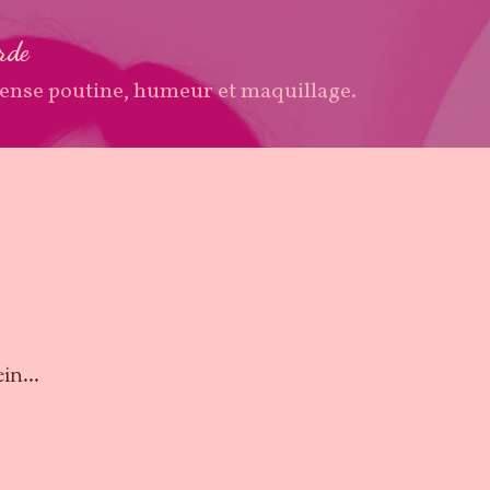
Accéder au contenu principal
arde
ense poutine, humeur et maquillage.
in...