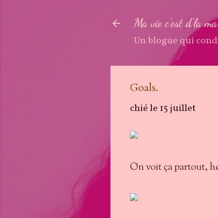
Ma vie c'est d'la m
Un blogue qui cond
Goals.
chié le
15 juillet
On voit ça partout, he