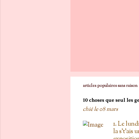
articles populaires sans raison
10 choses que seul les 
chié le
08 mars
1. Le lund
la s't'ais 