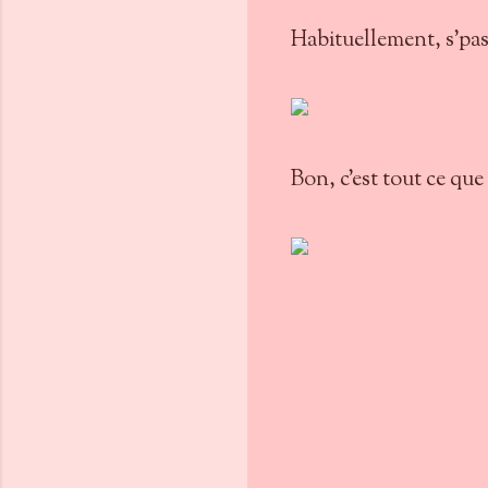
Habituellement, s'pas 
Bon, c'est tout ce que j
C
o
m
m