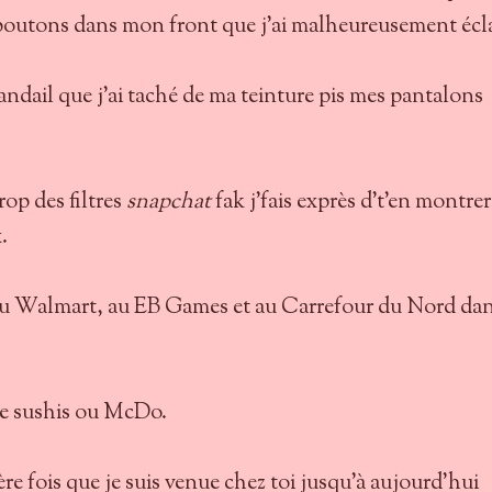
 boutons dans mon front que j'ai malheureusement écla
ndail que j'ai taché de ma teinture pis mes pantalons
op des filtres
snapchat
fak j'fais exprès d't'en montrer
.
au Walmart, au EB Games et au Carrefour du Nord da
e sushis ou McDo.
ière fois que je suis venue chez toi jusqu'à aujourd'hui