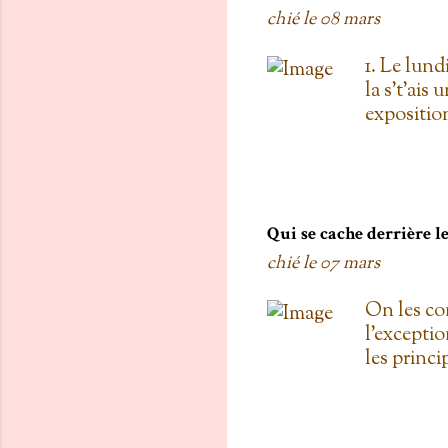
chié le
08 mars
1. Le lund
la s't'ais 
exposition
vois les c
toi, on est
boulanger
gratis; j't
pas de Su
Qui se cache derrière 
as L'entre
chié le
07 mars
d'une diza
qu'au Doll
On les co
de testers
l'exceptio
carré! 3. 
les princ
Proulx ( U
Roxanne Bo
une fois 