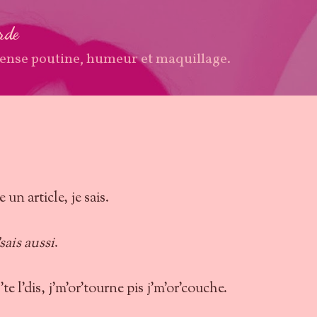
Accéder au contenu principal
arde
ense poutine, humeur et maquillage.
 un article, je sais.
'sais aussi
.
'te l'dis, j'm'or'tourne pis j'm'or'couche.