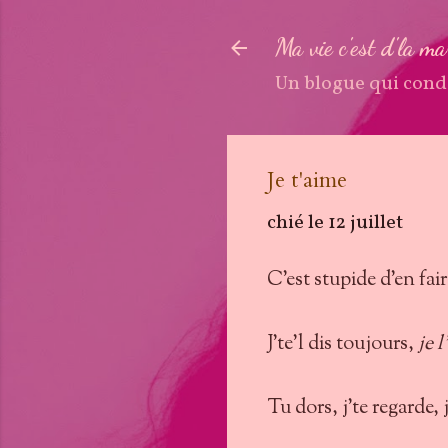
Ma vie c'est d'la m
Un blogue qui cond
Je t'aime
chié le
12 juillet
C'est stupide d'en faire
J'te'l dis toujours,
je l
Tu dors, j'te regarde, j