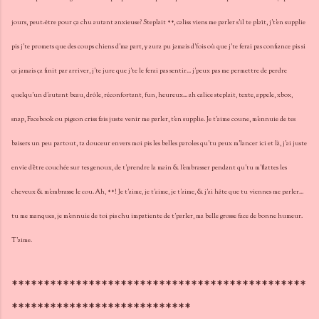
jours, peut-être pour ça chu autant anxieuse? Steplait **, caliss viens me parler s'il te plaît, j't'en supplie
pis j'te promets que des coups chiens d'ma part, y aura pu jamais d'fois où que j'te ferai pas confiance pis si
ça jamais ça finit par arriver, j'te jure que j'te le ferai pas sentir... j'peux pas me permettre de perdre
quelqu'un d'autant beau, drôle, réconfortant, fun, heureux... ah calice steplait, texte, appele, xbox,
snap, Facebook ou pigeon criss fais juste venir me parler, t'en supplie. Je t'aime coune, m'ennuie de tes
baisers un peu partout, ta douceur envers moi pis les belles paroles qu'tu peux m'lancer ici et là, j'ai juste
envie d'être couchée sur tes genoux, de t'prendre la main & l'embrasser pendant qu'tu m'flattes les
cheveux & m'embrasse le cou. Ah, **! Je t'aime, je t'aime, je t'aime, & j'ai hâte que tu viennes me parler...
tu me manques, je m'ennuie de toi pis chu impatiente de t'parler, ma belle grosse face de bonne humeur.
T'aime.
**********************************************
****************************