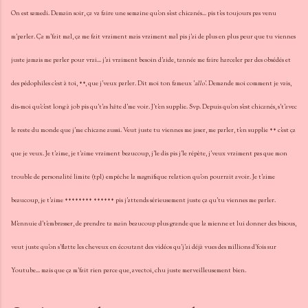
On est samedi. Demain soir, ça va faire une semaine qu'on s'est chicanés... pis t'es toujours pas venu
m'parler. Ça m'fait mal, ça me fait vraiment mais vraiment mal pis j'ai de plus en plus peur que tu viennes
juste jamais me parler pour vrai... j'ai vraiment besoin d'aide, tannée me faire harceler par des obsédés et
des pédophiles c'est à toi, **, que j'veux parler. Dit moi ton fameux '
allo
'. Demande moi comment je vais,
dis-moi qu'c'est long à job pis qu't'as hâte d'me voir. J't'en supplie. Svp. Depuis qu'on s'est chicanés, s't'avec
le reste du monde que j'me chicane aussi. Veut juste tu viennes me jaser, me parler, t'en supplie ** c'est ça
que je veux. Je t'aime, je t'aime vraiment beaucoup, j'le dis pis j'le répète, j'veux vraiment pas que mon
trouble de personalité limite (tpl) empêche la magnifique relation qu'on pourrait avoir. Je t'aime
beaucoup, je t'aime ******** ****** pis j'attends sérieusement juste ça qu'tu viennes me parler.
M'ennuie d't'embrasser, de prendre ta main beaucoup plus grande que la mienne et lui donner des bisous,
veut juste qu'on s'flatte les cheveux en écoutant des vidéos qu'j'ai déjà vues des millions d'fois sur
Youtube... mais que ça m'fait rien parce que, avectoi, chu juste merveilleusement bien.