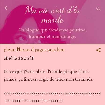
Accéder au contenu principal
Ma vie c'est d'la
marde
Un blogue qui condense poutine,
humeur et maquillage.
plein d'bouts d'pages sans lien
chié le
20 août
Parce que j'écris plein d'marde pis que j'finis
jamais, ça finit en orgie de trucs non terminés.
**********************************************
****************************