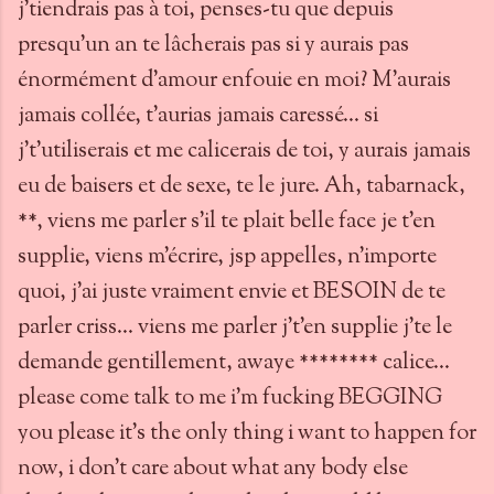
j'tiendrais pas à toi, penses-tu que depuis
presqu'un an te lâcherais pas si y aurais pas
énormément d'amour enfouie en moi? M'aurais
jamais collée, t'aurias jamais caressé... si
j't'utiliserais et me calicerais de toi, y aurais jamais
eu de baisers et de sexe, te le jure. Ah, tabarnack,
**, viens me parler s'il te plait belle face je t'en
supplie, viens m'écrire, jsp appelles, n'importe
quoi, j'ai juste vraiment envie et BESOIN de te
parler criss... viens me parler j't'en supplie j'te le
demande gentillement, awaye ******** calice...
please come talk to me i'm fucking BEGGING
you please it's the only thing i want to happen for
now, i don't care about what any body else