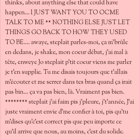
thinks, about anything else that could have
happen... I JUST WANT YOU TO OCME
TALK TO ME ** NOTHING ELSE JUST LET
THINGS GO BACK TO HOW THEY USED
TO BE.... awaye, steplait parles-moi, ça m'brûle
en dedans, je shake, mon coeur débat, j'ai mal à
tête, enweye Jo steplait p'tit coeur viens me parler
je t'en supplie. Tu me disais toujours que t'allais
m'écouter et me serrer dans tes bras quand ça irait
pas bin... ça va pas bien, là. Vraiment pas bien.
******** steplait j'ai faim pis j'pleure, j't'année, J'ai
juste vraiment envie d'me confier à toi, pis qu'tu
m'dises qu'c'est correct pis que peu importe ce
qu'il arrive que nous, au moins, c'est du solide.