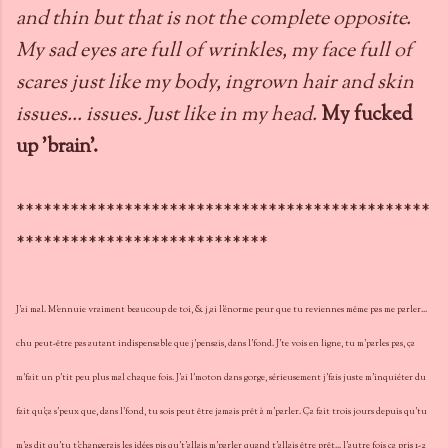
and thin but that is not the complete opposite.
My sad eyes are full of wrinkles, my face full of
scares just like my body, ingrown hair and skin
issues... issues. Just like in my head.
My fucked
up 'brain'.
**********************************************
****************************
J'ai mal. M'ennuie vraiment beaucoup de toi, & j,ai l'énorme peur que tu reviennes même pas me parler...
chu peut-être pas autant indispensable que j'pensais, dans l'fond. J'te vois en ligne, tu m'parles pas, ça
m'fait un p'tit peu plus mal chaque fois. J'ai l'moton dans gorge, sérieusement j'fais juste m'inquiéter du
fait qu'ça s'peux que, dans l'fond, tu sois peut être jamais prêt à m'parler. Ça fait trois jours depuis qu'tu
m'as dit qu'tu t'changerais les idées pis qu't'allais m'parler quand t'allais être prêt... l'autre fois ça pris 1-2