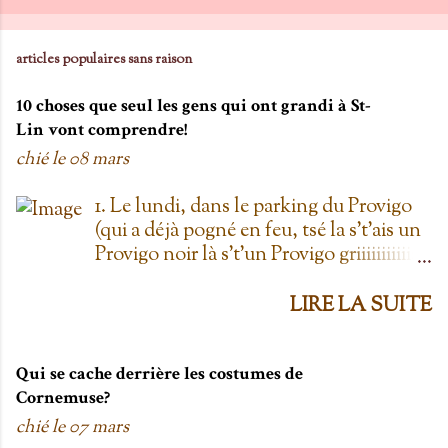
articles populaires sans raison
10 choses que seul les gens qui ont grandi à St-
Lin vont comprendre!
chié le
08 mars
1. Le lundi, dans le parking du Provigo
(qui a déjà pogné en feu, tsé la s't'ais un
Provigo noir là s't'un Provigo griiiiiiiiiiis)
y a des expositions de chars. Des fois,
t'oublie qu'on est lundi mais là tu vois
LIRE LA SUITE
les chars à la Ramone dans le parking
pis t'es comme '' ben oui toi, on est
lundi ''. Life hack du Provigo: si tu te
Qui se cache derrière les costumes de
rends à la boulangerie, tu peux
Cornemuse?
demander un biscuit et y vont t'en
chié le
07 mars
donner un gratis; j't'el jure. On allait