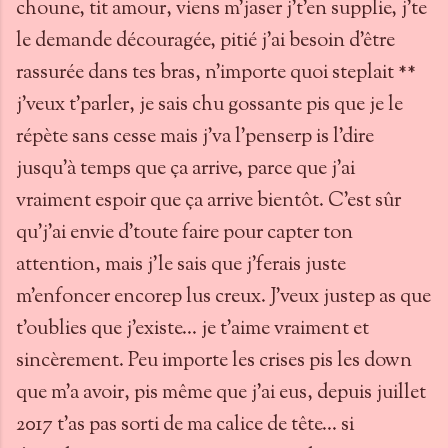
choune, tit amour, viens m'jaser j't'en supplie, j'te
le demande découragée, pitié j'ai besoin d'être
rassurée dans tes bras, n'importe quoi steplait **
j'veux t'parler, je sais chu gossante pis que je le
répète sans cesse mais j'va l'penserp is l'dire
jusqu'à temps que ça arrive, parce que j'ai
vraiment espoir que ça arrive bientôt. C'est sûr
qu'j'ai envie d'toute faire pour capter ton
attention, mais j'le sais que j'ferais juste
m'enfoncer encorep lus creux. J'veux justep as que
t'oublies que j'existe... je t'aime vraiment et
sincèrement. Peu importe les crises pis les down
que m'a avoir, pis même que j'ai eus, depuis juillet
2017 t'as pas sorti de ma calice de tête... si