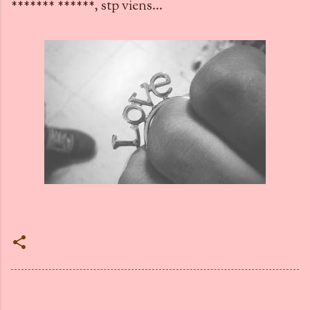
******* ******, stp viens...