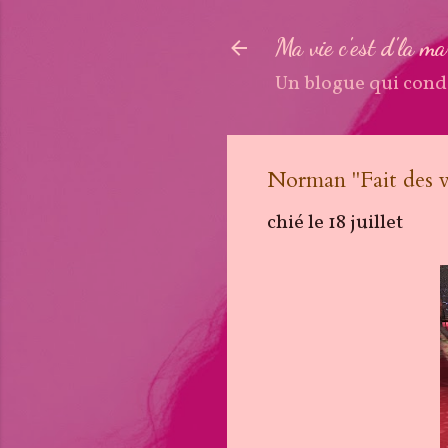
Ma vie c'est d'la m
Un blogue qui cond
Norman ''Fait de
chié le
18 juillet