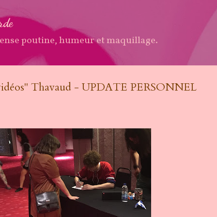
Accéder au contenu principal
arde
ense poutine, humeur et maquillage.
s vidéos'' Thavaud - UPDATE PERSONNEL