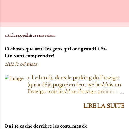
articles populaires sans raison
10 choses que seul les gens qui ont grandi à St-
Lin vont comprendre!
chié le
08 mars
1. Le lundi, dans le parking du Provigo
(qui a déjà pogné en feu, tsé la s't'ais un
Provigo noir là s't'un Provigo griiiiiiiiiiis)
y a des expositions de chars. Des fois,
t'oublie qu'on est lundi mais là tu vois
LIRE LA SUITE
les chars à la Ramone dans le parking
pis t'es comme '' ben oui toi, on est
lundi ''. Life hack du Provigo: si tu te
Qui se cache derrière les costumes de