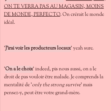
ON TE VERRA PAS AU MAGASIN, MOINS
DE MONDE, PERFECTO
. On crérait le monde
idéal.
'
J'irai voir les producteurs locaux
' yeah sure.
'
On a le choix
' indeed, pis nous aussi, on a le
droit de pas vouloir être malade. Je comprends la
mentalité de '
only the strong survive
' mais
pensez-y, peut être votre grand-mère.