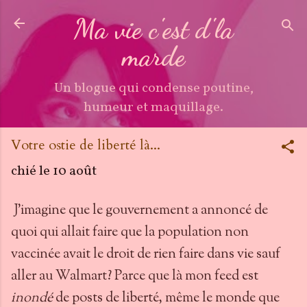
Accéder au contenu principal
Ma vie c'est d'la
marde
Un blogue qui condense poutine,
humeur et maquillage.
Votre ostie de liberté là...
chié le
10 août
J'imagine que le gouvernement a annoncé de
quoi qui allait faire que la population non
vaccinée avait le droit de rien faire dans vie sauf
aller au Walmart? Parce que là mon feed est
inondé
de posts de liberté, même le monde que