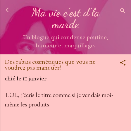
Accéder au contenu principal
Ma vie c'est d'la
marde
Un blogue qui condense poutine,
humeur et maquillage.
Des rabais cosmétiques que vous ne
voudrez pas manquer!
chié le
11 janvier
LOL, j'écris le titre comme si je vendais moi-
même les produits!