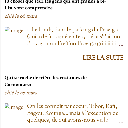
10 choses que seul les gens qui ont grandi à St-
Lin vont comprendre!
chié le
08 mars
1. Le lundi, dans le parking du Provigo
(qui a déjà pogné en feu, tsé la s't'ais un
Provigo noir là s't'un Provigo griiiiiiiiiiis)
y a des expositions de chars. Des fois,
t'oublie qu'on est lundi mais là tu vois
LIRE LA SUITE
les chars à la Ramone dans le parking
pis t'es comme '' ben oui toi, on est
lundi ''. Life hack du Provigo: si tu te
Qui se cache derrière les costumes de
rends à la boulangerie, tu peux
Cornemuse?
demander un biscuit et y vont t'en
chié le
07 mars
donner un gratis; j't'el jure. On allait
toujours au Provigo.... parce que y en
On les connaît par coeur, Tibor, Rafi,
avait pas de Super C! 2. L'entrepôt en
Bagou, Kounga... mais à l'exception de
Folie Fuck le Dollarama quand tu as
quelques, de qui avons-nous vu le
L'entrepôt en Folie! Ayant également
visage? Je vais faire les principaux