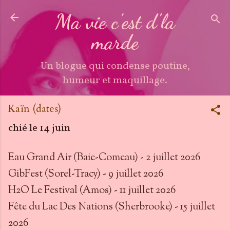
Accéder au contenu principal
Ma vie c'est d'la
marde
Un blogue qui condense poutine,
humeur et maquillage.
Kaïn (dates)
chié le
14 juin
Eau Grand Air (Baie-Comeau) - 2 juillet 2026
GibFest (Sorel-Tracy) - 9 juillet 2026
H2O Le Festival (Amos) - 11 juillet 2026
Fête du Lac Des Nations (Sherbrooke) - 15 juillet
2026