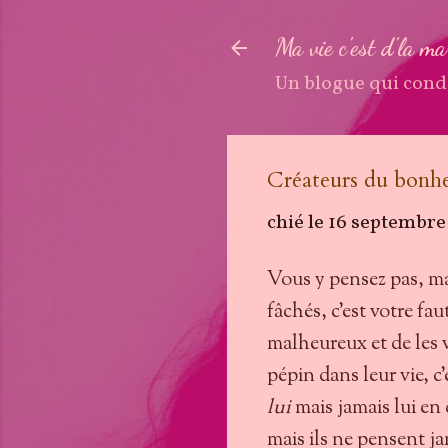
Ma vie c'est d'la m
Un blogue qui cond
Créateurs du bonh
chié le
16 septembre
Vous y pensez pas, ma
fâchés, c'est votre fau
malheureux et de les v
pépin dans leur vie, c'
lui
mais jamais lui en q
mais ils ne pensent jam