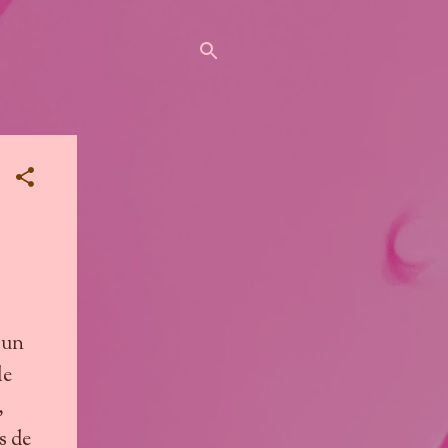
a un
le
,
s de