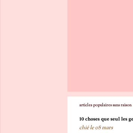
E
n
r
e
g
i
s
t
r
e
r
u
n
articles populaires sans raison
c
o
10 choses que seul les 
m
chié le
08 mars