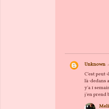
Unknown
1
C
o
C'est peut-
m
là-dedans a
m
y'a 1 semai
e
j'en prend 
n
Meli
t