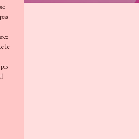
sse
 pas
urez
e le
 pis
nd