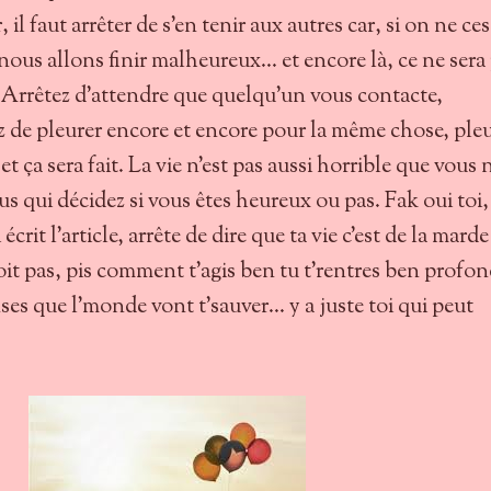
l faut arrêter de s'en tenir aux autres car, si on ne ce
nous allons finir malheureux... et encore là, ce ne sera
s. Arrêtez d'attendre que quelqu'un vous contacte,
ez de pleurer encore et encore pour la même chose, ple
 ça sera fait. La vie n'est pas aussi horrible que vous n
us qui décidez si vous êtes heureux ou pas. Fak oui toi,
crit l'article, arrête de dire que ta vie c'est de la marde
soit pas, pis comment t'agis ben tu t'rentres ben profo
es que l'monde vont t'sauver... y a juste toi qui peut