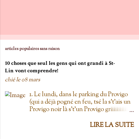
c
o
m
m
e
n
articles populaires sans raison
t
10 choses que seul les gens qui ont grandi à St-
a
Lin vont comprendre!
i
chié le
08 mars
r
e
1. Le lundi, dans le parking du Provigo
(qui a déjà pogné en feu, tsé la s't'ais un
Provigo noir là s't'un Provigo griiiiiiiiiiis)
y a des expositions de chars. Des fois,
t'oublie qu'on est lundi mais là tu vois
LIRE LA SUITE
les chars à la Ramone dans le parking