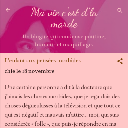
Accéder au contenu principal
Ma vie c'est d'la
marde
Un blogue qui condense poutine,
humeur et maquillage.
L'enfant aux pensées morbides
chié le
18 novembre
Une certaine personne a dit à la docteure que
j’aimais les choses morbides, que je regardais des
choses dégueulasses à la télévision et que tout ce
qui est négatif et mauvais m’attire… moi, qui suis
considérée « folle », que puis-je répondre en ma