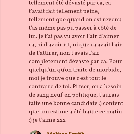
n
tellement été dévasté par ca, ca
t
t'avait fait tellement peine,
a
tellement que quand on est revenu
i
t'as même pas pu passer à côté de
r
lui. Je t'ai pas vu avoir l'air d'aimer
e
ca, ni d'avoir rit, ni que ca avait l'air
s
de t'attirer, non t'avais l'air
complétement dévasté par ca. Pour
quelqu'un qu'on traite de morbide,
moi je trouve que c'est tout le
contraire de toi. Pi tser, on a besoin
de sang neuf en politique, t'aurais
faite une bonne candidate :) content
que ton estime a été haute ce matin
:) je t'aime xxx