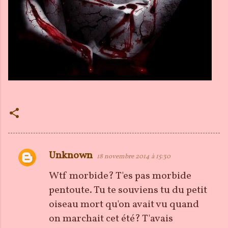
Unknown
18 novembre 2014 à 15:30
C
o
Wtf morbide? T'es pas morbide
m
pentoute. Tu te souviens tu du petit
m
oiseau mort qu'on avait vu quand
e
on marchait cet été? T'avais