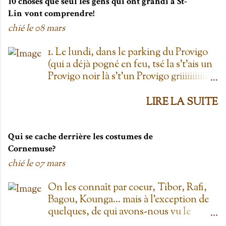
10 choses que seul les gens qui ont grandi à St-
Lin vont comprendre!
chié le
08 mars
1. Le lundi, dans le parking du Provigo
(qui a déjà pogné en feu, tsé la s't'ais un
Provigo noir là s't'un Provigo griiiiiiiiiiis)
y a des expositions de chars. Des fois,
t'oublie qu'on est lundi mais là tu vois
LIRE LA SUITE
les chars à la Ramone dans le parking
pis t'es comme '' ben oui toi, on est
lundi ''. Life hack du Provigo: si tu te
Qui se cache derrière les costumes de
rends à la boulangerie, tu peux
Cornemuse?
demander un biscuit et y vont t'en
chié le
07 mars
donner un gratis; j't'el jure. On allait
toujours au Provigo.... parce que y en
On les connaît par coeur, Tibor, Rafi,
avait pas de Super C! 2. L'entrepôt en
Bagou, Kounga... mais à l'exception de
Folie Fuck le Dollarama quand tu as
quelques, de qui avons-nous vu le
L'entrepôt en Folie! Ayant également
visage? Je vais faire les principaux