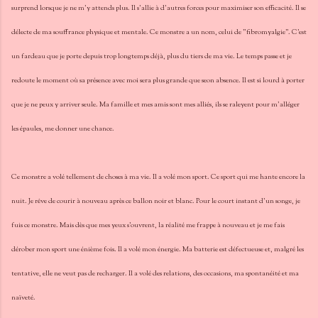
surprend lorsque je ne m'y attends plus. Il s'allie à d'autres forces pour maximiser son efficacité. Il se
délecte de ma souffrance physique et mentale. Ce monstre a un nom, celui de "fibromyalgie". C'est
un fardeau que je porte depuis trop longtemps déjà, plus du tiers de ma vie. Le temps passe et je
redoute le moment où sa présence avec moi sera plus grande que seon absence. Il est si lourd à porter
que je ne peux y arriver seule. Ma famille et mes amis sont mes alliés, ils se raleyent pour m'alléger
les épaules, me donner une chance.
Ce monstre a volé tellement de choses à ma vie. Il a volé mon sport. Ce sport qui me hante encore la
nuit. Je rêve de courir à nouveau après ce ballon noir et blanc. Pour le court instant d'un songe, je
fuis ce monstre. Mais dès que mes yeux s'ouvrent, la réalité me frappe à nouveau et je me fais
dérober mon sport une énième fois. Il a volé mon énergie. Ma batterie est défectueuse et, malgré les
tentative, elle ne veut pas de recharger. Il a volé des relations, des occasions, ma spontanéité et ma
naïveté.