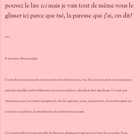
pouvez le lire
ici
mais je vais tout de même vous le
glisser ici parce que tsé, la paresse que j'ai, on dit?
***
le monstre: fibromyalgie
J'avais douze ans quand le monstre s'est introduit dans ma vie. Il s'y est introduit sournoisement,
puis s'est installé confortablement aux commandes et a décidé de bien des choses. Ce n'est que
récemment que j'ai réussi à récupérer le rôle de capitaine, mais, trop souvent, le monstre essaie un
nouveau coup d'état. Je suis destinée à le combattre sans cesse.
Ce monstre dévore toute parcelle de bien-être physique et éprouve ma force de caractère. Il me