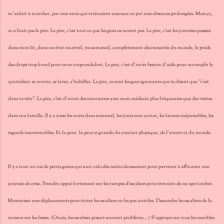
m'aidait à marcher, par mes amis qui traînaient mes sacs ou par mes absences prolongées. Mais ça,
ce n'était pas le pire. Le pire, c'est tout ce que les gens ne savent pas. Le pire, c'est les journées passées
dans mon lit, dans un état mi-éveil, mi-sommeil, complètement déconnectée du monde, le poids
des draps trop lourd pour mon corps endolori. Le pire, c'est d'avoir besoin d'aide pour accomplir le
quotidien: se nourir, se laver, s'habiller. Le pire, ce sont les gens ignorants qui te disent que "c'est
dans ta tête". Le pire, c'est d'avoir des rencontres avec mon médecin plus fréquentes que des visites
dans ma famille. Il y a aussi les nuits dans sommeil, les jours sans action, les larmes inépuisables, les
regards insoutenables. Et la peur. la peur si grande du contact physique, de l'avenir et du monde.
Il y a tout un tas de petits gestes qui sont calculés méticuleusement pour parvenir à affronter une
journée de crise. Prendre appui fortement sur les rampes d'escaliers pour être sûre de ne aps tomber.
Maximiser mes déplacements pour éviter les escaliers ou les pas inutiles. Descendre les escaliers de la
maison sur les fesses. (Ouais, les escaliser posent souvent problème...) S'appuyer sur tous les meubles