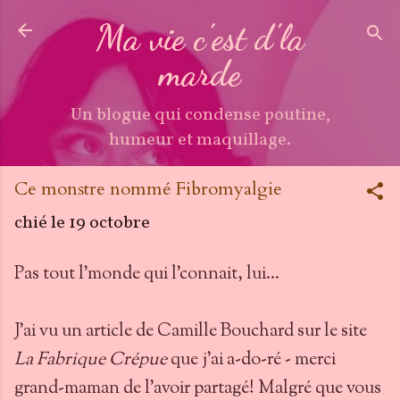
Accéder au contenu principal
Ma vie c'est d'la
marde
Un blogue qui condense poutine,
humeur et maquillage.
Ce monstre nommé Fibromyalgie
chié le
19 octobre
Pas tout l'monde qui l'connait, lui...
J'ai vu un article de Camille Bouchard sur le site
La Fabrique Crépue
que j'ai a-do-ré - merci
grand-maman de l'avoir partagé! Malgré que vous