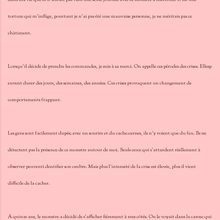
torture qui m'inflige, pourtant je n'ai pas été une mauvaise personne, je ne méritais pas ce
châtiment.
Lorsqu'il décide de prendre les commandes, je suis à sa merci. On appelle ces pérodes des crises. Ellesp
euvent durer des jours, des semaines, des années. Ces crises provoquent un changement de
comportements frappant.
Les gens sont facilement dupés; avec un sourire et du cache-cernes, ils n'y voient que du feu. Ils ne
détectent pas la présence de ce monstre autour de moi. Seuls ceux qui s'attardent réellement à
observer peuventi dentifier son ombre. Mais plus l'intensité de la crise est élevée, plus il vient
difficile de la cacher.
À quinze ans, le monstre a décidé de s'afficher fièrement à mes côtés. On le voyait dans la canne qui