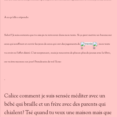
À ce qu'elle a répondu
Salut!! Je suis contente que tu aies pu te retrouver dans mon texte. Si ça peut mettre un baume sur
ceux qui souffrent et ouvrir les yeux de ceux qui ont des jugements de
, mon texte
merde
va avoir eu l'effet désiré. C'est surprenant, mais je rencontre de plus en plus de jeunes avec la fibro,
on va être reconnu un jour! Prends soin de toi! Xoxo
-
Calice comment je suis sensée méditer avec un
bébé qui braille et un frère avec des parents qui
chialent? Tsé quand tu veux une maison mais que