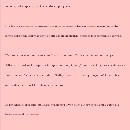
ou murs possibles pour pouvoir se rendre un peu plus loin.
Il y a toute la concentration nécessaire pour ne pas laisser la duoleur me submerger; j'en oublie
parfois de respirer. Je serre les dents ou crie dans mon oreiller. Je passe tous les sacres que je connais.
C'est un monstre comme il y en a peu. Il est là pour rester. Car le mot "rémission" n'est pas
réellement accessible. Et l'espoir ne fait que tout compliquer. J'aime mieux imaginer ma vie avec ce
monstre à mes côtés et avoir la surprise qu'il disparaisse que de rêver qu'un jour où il me quittera et
vivre la déception terrible si cela n'arrive jamais.
Les périodes sans crise sont fabuleuses. Mais lorsqu'il y en a une qui revient au grand galop, elle
frappe encore plus durement.