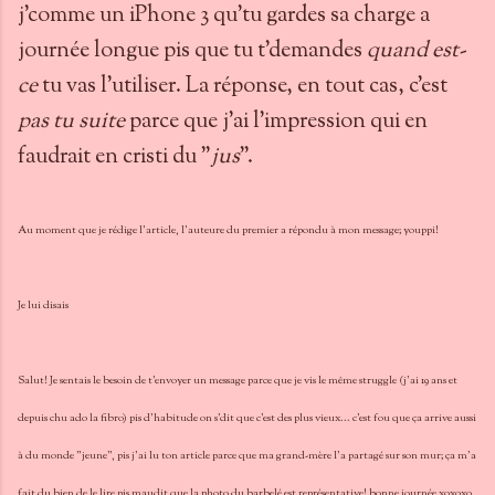
j'comme un iPhone 3 qu'tu gardes sa charge a
journée longue pis que tu t'demandes
quand est-
ce
tu vas l'utiliser. La réponse, en tout cas, c'est
pas tu suite
parce que j'ai l'impression qui en
faudrait en cristi du "
jus
".
Au moment que je rédige l'article, l'auteure du premier a répondu à mon message; youppi!
Je lui disais
Salut! Je sentais le besoin de t'envoyer un message parce que je vis le même struggle (j'ai 19 ans et
depuis chu ado la fibro) pis d'habitude on s'dit que c'est des plus vieux... c'est fou que ça arrive aussi
à du monde "jeune", pis j'ai lu ton article parce que ma grand-mère l'a partagé sur son mur; ça m'a
fait du bien de le lire pis maudit que la photo du barbelé est représentative! bonne journée xoxoxo