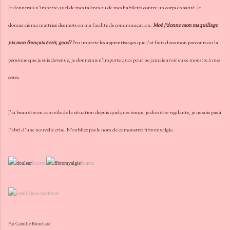
Je donnerais n'importe quel de mes talents ou de mes habiletés contre un corps en santé. Je
donnerais ma maîtrise des mots ou ma facilité de communication.
Moé j'donne mon maquillage
pis mon français écrit, good?
Peu importe les apprentissages que j'ai faits dans mon parcours ou la
personne que je suis devenue, je donnerais n'importe quoi pour ne jamais avoir eu ce monstre à mes
côtés.
J'ai beau être en contrôle de la situation depuis quelques temps, je dois être vigilante, je ne suis pas à
l'abri d'une nouvelle crise. N'oubliez pas le nom de ce monstre: fibromyalgie.
Source
Source
Par Camille Bouchard