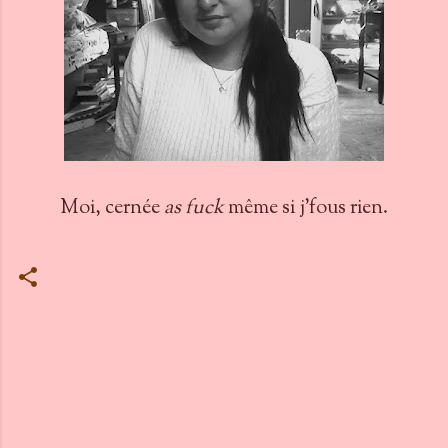
Moi, cernée
as fuck
même si j'fous rien.
C
o
m
m
e