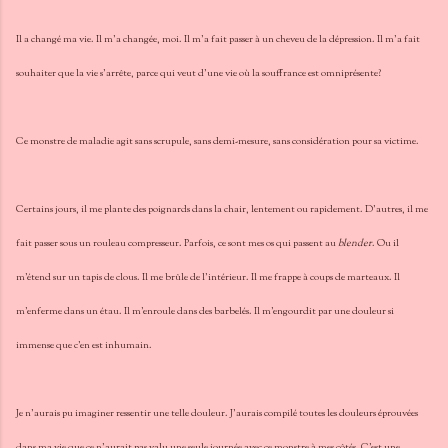
Il a changé ma vie. Il m'a changée, moi. Il m'a fait passer à un cheveu de la dépression. Il m'a fait
souhaiter que la vie s'arrête, parce qui veut d'une vie où la souffrance est omniprésente?
Ce monstre de maladie agit sans scrupule, sans demi-mesure, sans considération pour sa victime.
Certains jours, il me plante des poignards dans la chair, lentement ou rapidement. D'autres, il me
fait passer sous un rouleau compresseur. Parfois, ce sont mes os qui passent au
blender
. Ou il
m'étend sur un tapis de clous. Il me brûle de l'intérieur. Il me frappe à coups de marteaux. Il
m'enferme dans un étau. Il m'enroule dans des barbelés. Il m'engourdit par une douleur si
immense que c'en est inhumain.
Je n'aurais pu imaginer ressentir une telle douleur. J'aurais compilé toutes les douleurs éprouvées
dans ma vie que ce n'aurait pas valu une seule journée avec ce monstre à mes côtés. C'est une