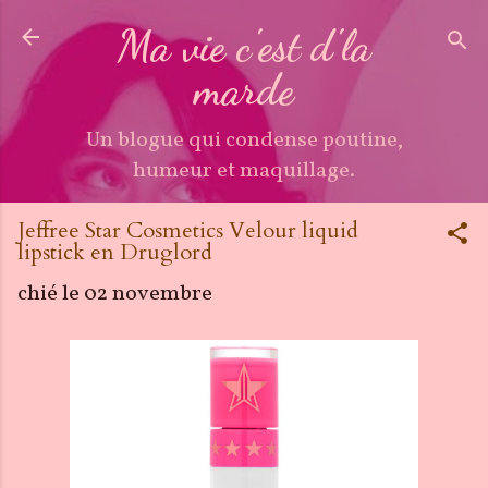
Accéder au contenu principal
Ma vie c'est d'la
marde
Un blogue qui condense poutine,
humeur et maquillage.
Jeffree Star Cosmetics Velour liquid
lipstick en Druglord
chié le
02 novembre