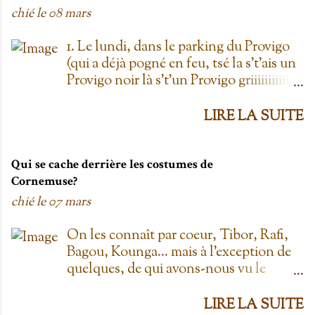
chié le
08 mars
1. Le lundi, dans le parking du Provigo
(qui a déjà pogné en feu, tsé la s't'ais un
Provigo noir là s't'un Provigo griiiiiiiiiiis)
y a des expositions de chars. Des fois,
t'oublie qu'on est lundi mais là tu vois
LIRE LA SUITE
les chars à la Ramone dans le parking
pis t'es comme '' ben oui toi, on est
lundi ''. Life hack du Provigo: si tu te
Qui se cache derrière les costumes de
rends à la boulangerie, tu peux
Cornemuse?
demander un biscuit et y vont t'en
chié le
07 mars
donner un gratis; j't'el jure. On allait
toujours au Provigo.... parce que y en
On les connaît par coeur, Tibor, Rafi,
avait pas de Super C! 2. L'entrepôt en
Bagou, Kounga... mais à l'exception de
Folie Fuck le Dollarama quand tu as
quelques, de qui avons-nous vu le
L'entrepôt en Folie! Ayant également
visage? Je vais faire les principaux
déjà pogné en feu il y a plus d'une
personnages; allez-y! Cornemuse, Jouée
LIRE LA SUITE