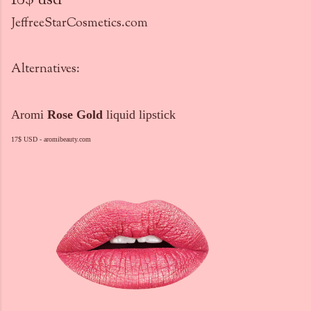
18$ usd
JeffreeStarCosmetics.com
Alternatives:
Aromi
Rose Gold
liquid lipstick
17$ USD - aromibeauty.com