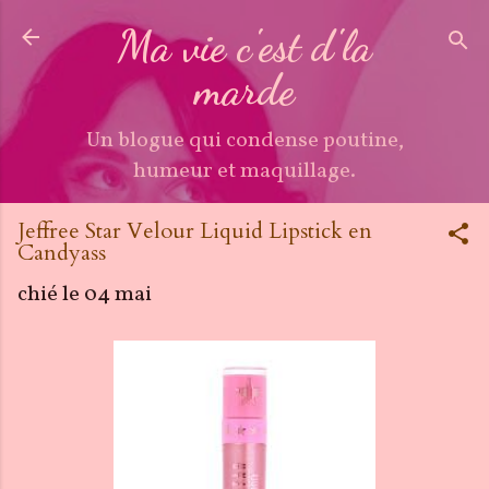
Accéder au contenu principal
Ma vie c'est d'la
marde
Un blogue qui condense poutine,
humeur et maquillage.
Jeffree Star Velour Liquid Lipstick en
Candyass
chié le
04 mai