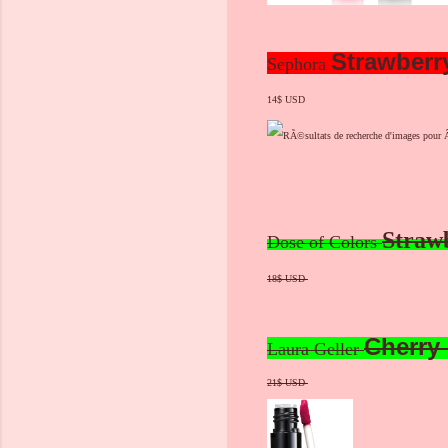
Strawberr
Sephora
14$ USD
Straw
Dose of Colors
18$ USD
Cherry
Laura Geller
21$ USD