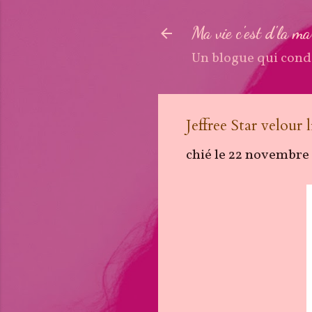
Ma vie c'est d'la m
Un blogue qui cond
Jeffree Star velour
chié le
22 novembre