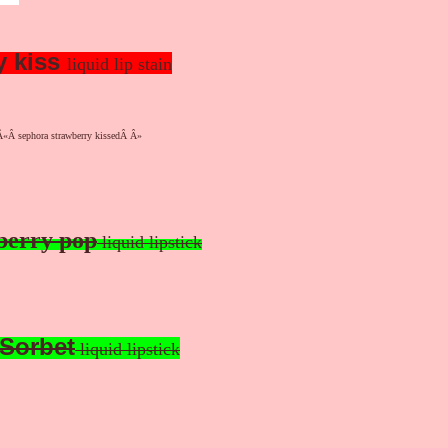
y kiss
liquid lip stain
berry pop
liquid lipstick
 Sorbet
liquid lipstick