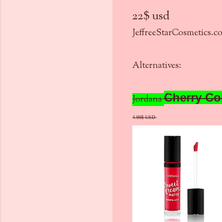
22$ usd
JeffreeStarCosmetics.c
Alternatives:
Cherry Co
Jordana
4.99$ USD