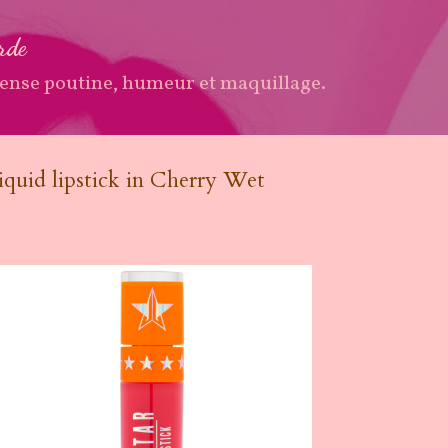
Accéder au contenu principal
arde
ense poutine, humeur et maquillage.
 liquid lipstick in Cherry Wet