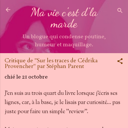
Accéder au contenu principal
Ma vie c'est d'la
marde
Un blogue qui condense poutine,
humeur et maquillage.
Critique de ''Sur les traces de Cédrika
Provencher'' par Stéphan Parent
chié le
21 octobre
J'en suis au trois quart du livre lorsque j'écris ses
lignes, car, à la base, je le lisais par curiosité... pas
juste pour faire un simple ''review''.