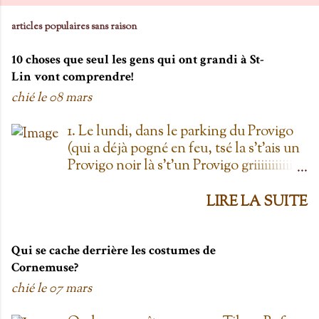
articles populaires sans raison
10 choses que seul les gens qui ont grandi à St-
Lin vont comprendre!
chié le
08 mars
1. Le lundi, dans le parking du Provigo
(qui a déjà pogné en feu, tsé la s't'ais un
Provigo noir là s't'un Provigo griiiiiiiiiiis)
y a des expositions de chars. Des fois,
t'oublie qu'on est lundi mais là tu vois
LIRE LA SUITE
les chars à la Ramone dans le parking
pis t'es comme '' ben oui toi, on est
lundi ''. Life hack du Provigo: si tu te
Qui se cache derrière les costumes de
rends à la boulangerie, tu peux
Cornemuse?
demander un biscuit et y vont t'en
chié le
07 mars
donner un gratis; j't'el jure. On allait