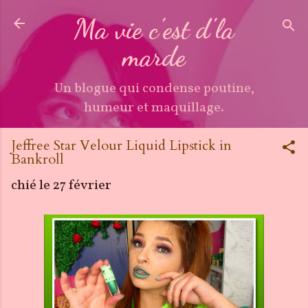
Accéder au contenu principal
Ma vie c'est d'la
marde
Un blogue qui condense poutine,
humeur et maquillage.
Jeffree Star Velour Liquid Lipstick in
Bankroll
chié le
27 février