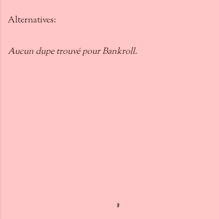
Alternatives:
Aucun dupe trouvé pour Bankroll.
C
o
m
m
e
n
t
a
i