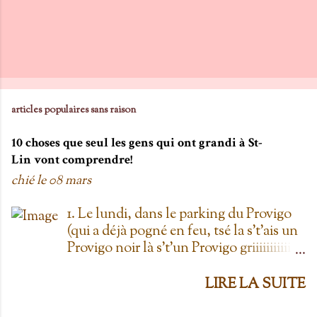
articles populaires sans raison
10 choses que seul les gens qui ont grandi à St-
Lin vont comprendre!
chié le
08 mars
1. Le lundi, dans le parking du Provigo
(qui a déjà pogné en feu, tsé la s't'ais un
Provigo noir là s't'un Provigo griiiiiiiiiiis)
y a des expositions de chars. Des fois,
t'oublie qu'on est lundi mais là tu vois
LIRE LA SUITE
les chars à la Ramone dans le parking
pis t'es comme '' ben oui toi, on est