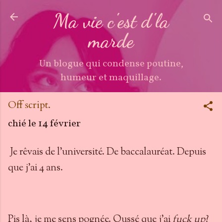
Accéder au contenu principal
Ma vie c'est d'la
marde
Un blogue qui condense poutine,
humeur et maquillage.
Off script.
chié le
14 février
Je rêvais de l'université. De baccalauréat. Depuis
que j'ai 4 ans.
Pis là, je me sens pognée. Oussé que j'ai
fuck up
?