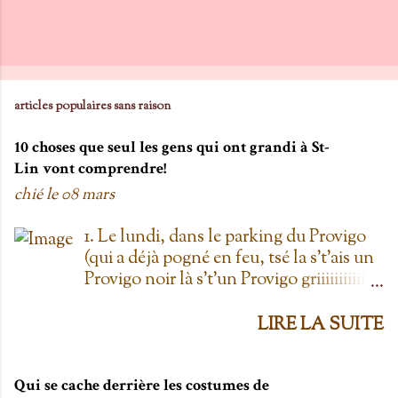
articles populaires sans raison
10 choses que seul les gens qui ont grandi à St-
Lin vont comprendre!
chié le
08 mars
1. Le lundi, dans le parking du Provigo
(qui a déjà pogné en feu, tsé la s't'ais un
Provigo noir là s't'un Provigo griiiiiiiiiiis)
y a des expositions de chars. Des fois,
t'oublie qu'on est lundi mais là tu vois
LIRE LA SUITE
les chars à la Ramone dans le parking
pis t'es comme '' ben oui toi, on est
lundi ''. Life hack du Provigo: si tu te
Qui se cache derrière les costumes de