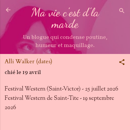
Accéder au contenu principal
Ma vie c'est d'la
marde
Un blogue qui condense poutine,
humeur et maquillage.
Alli Walker (dates)
chié le
19 avril
Festival Western (Saint-Victor) - 25 juillet 2026
Festival Western de Saint-Tite - 19 septembre
2026