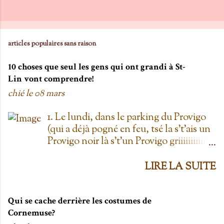
articles populaires sans raison
10 choses que seul les gens qui ont grandi à St-
Lin vont comprendre!
chié le
08 mars
1. Le lundi, dans le parking du Provigo
(qui a déjà pogné en feu, tsé la s't'ais un
Provigo noir là s't'un Provigo griiiiiiiiiiis)
y a des expositions de chars. Des fois,
t'oublie qu'on est lundi mais là tu vois
LIRE LA SUITE
les chars à la Ramone dans le parking
pis t'es comme '' ben oui toi, on est
lundi ''. Life hack du Provigo: si tu te
Qui se cache derrière les costumes de
rends à la boulangerie, tu peux
Cornemuse?