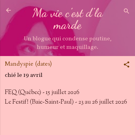
Accéder au contenu principal
Ma vie c'est d'la
marde
Un blogue qui condense poutine,
humeur et maquillage.
Mandyspie (dates)
chié le
19 avril
FEQ (Québec) - 15 juillet 2026
Le Festif! (Baie-Saint-Paul) - 23 au 26 juillet 2026