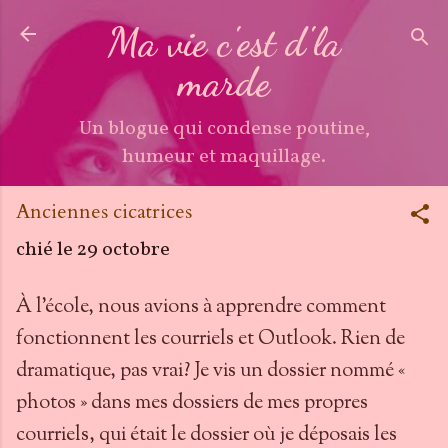
Accéder au contenu principal
Ma vie c'est d'la
marde
Un blogue qui condense poutine,
humeur et maquillage.
Anciennes cicatrices
chié le
29 octobre
À l’école, nous avions à apprendre comment
fonctionnent les courriels et Outlook. Rien de
dramatique, pas vrai? Je vis un dossier nommé «
photos » dans mes dossiers de mes propres
courriels, qui était le dossier où je déposais les