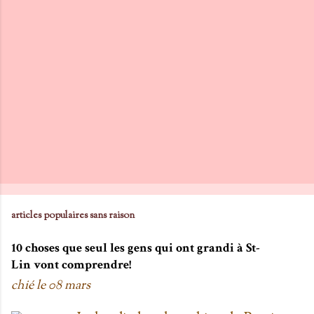
r
e
r
u
n
c
o
m
m
e
n
articles populaires sans raison
t
10 choses que seul les gens qui ont grandi à St-
a
Lin vont comprendre!
i
chié le
08 mars
r
e