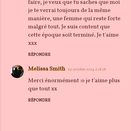
e
faire, je veux que tu saches que moi
n
je te verrai toujours de la même
t
manière, une femme qui reste forte
a
malgré tout. Je suis content que
i
cette époque soit terminé. Je t'aime
r
xxx
e
RÉPONDRE
s
Melissa Smith
29 octobre 2014 à 18:18
Merci énormément :o je t'aime plus
que tout xx
RÉPONDRE