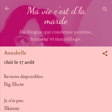
Accéder au contenu principal
Ma vie c'est d'la
marde
Un blogue qui condense poutine,
humeur et maquillage.
Annabelle
chié le
17 août
Reviews disponibles:
Big Show
Je n'ai pas:
Skinny