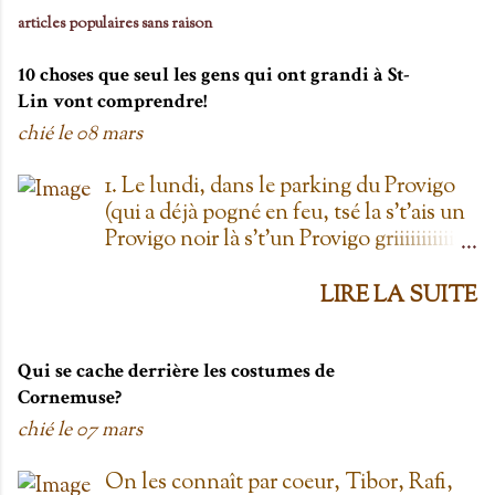
articles populaires sans raison
10 choses que seul les gens qui ont grandi à St-
Lin vont comprendre!
chié le
08 mars
1. Le lundi, dans le parking du Provigo
(qui a déjà pogné en feu, tsé la s't'ais un
Provigo noir là s't'un Provigo griiiiiiiiiiis)
y a des expositions de chars. Des fois,
t'oublie qu'on est lundi mais là tu vois
LIRE LA SUITE
les chars à la Ramone dans le parking
pis t'es comme '' ben oui toi, on est
lundi ''. Life hack du Provigo: si tu te
Qui se cache derrière les costumes de
rends à la boulangerie, tu peux
Cornemuse?
demander un biscuit et y vont t'en
chié le
07 mars
donner un gratis; j't'el jure. On allait
toujours au Provigo.... parce que y en
On les connaît par coeur, Tibor, Rafi,