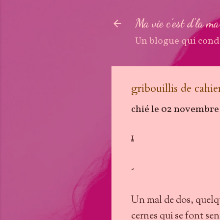
Ma vie c'est d'la m
Un blogue qui cond
gribouillis de cahi
chié le
02 novembre
1
-
Un mal de dos, quelqu
cernes qui se font sen