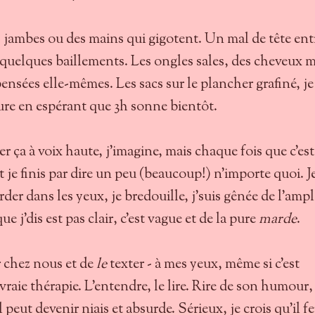
s jambes ou des mains qui gigotent. Un mal de tête ent
 quelques baillements. Les ongles sales, des cheveux 
ensées elle-mêmes. Les sacs sur le plancher grafiné, je
eure en espérant que 3h sonne bientôt.
er ça à voix haute, j'imagine, mais chaque fois que c'est
 je finis par dire un peu (beaucoup!) n'importe quoi. J
rder dans les yeux, je bredouille, j'suis gênée de l'amp
 j'dis est pas clair, c'est vague et de la pure
marde
.
er chez nous et de
le
texter - à mes yeux, même si c'est
 vraie thérapie. L'entendre, le lire. Rire de son humour
 peut devenir niais et absurde. Sérieux, je crois qu'il fe