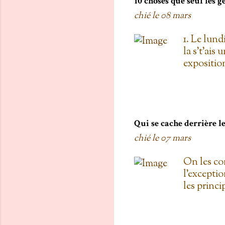
10 choses que seul les 
chié le
08 mars
1. Le lund
la s't'ais 
exposition
vois les c
toi, on est
boulanger
gratis; j't
pas de Su
Qui se cache derrière 
as L'entre
chié le
07 mars
d'une diza
qu'au Doll
On les co
de testers
l'exceptio
carré! 3. 
les princ
Proulx ( U
Roxanne Bo
une fois 