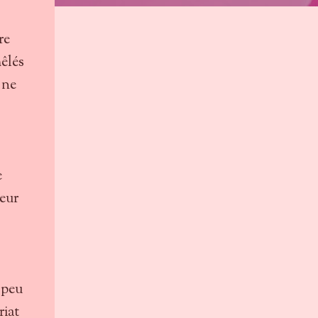
re
mêlés
 ne
e
leur
, peu
riat