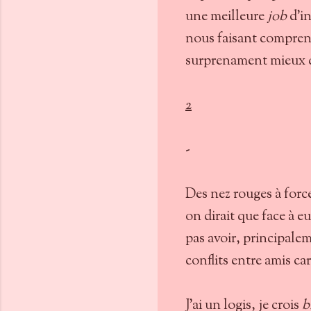
une meilleure
job
d'in
nous faisant comprendre
surprenament mieux 
2
-
Des nez rouges à force 
on dirait que face à e
pas avoir, principalem
conflits entre amis car
J'ai un logis, je crois
b