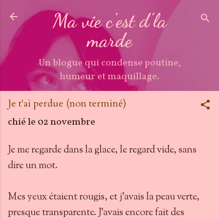
Accéder au contenu principal
Ma vie c'est d'la
marde
Un blogue qui condense poutine,
humeur et maquillage.
Je t'ai perdue (non terminé)
chié le
02 novembre
Je me regarde dans la glace, le regard vide, sans
dire un mot.
Mes yeux étaient rougis, et j'avais la peau verte,
presque transparente. J'avais encore fait des