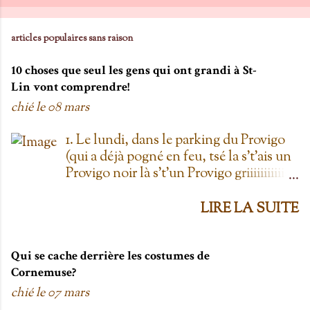
articles populaires sans raison
10 choses que seul les gens qui ont grandi à St-
Lin vont comprendre!
chié le
08 mars
1. Le lundi, dans le parking du Provigo
(qui a déjà pogné en feu, tsé la s't'ais un
Provigo noir là s't'un Provigo griiiiiiiiiiis)
y a des expositions de chars. Des fois,
t'oublie qu'on est lundi mais là tu vois
LIRE LA SUITE
les chars à la Ramone dans le parking
pis t'es comme '' ben oui toi, on est
lundi ''. Life hack du Provigo: si tu te
Qui se cache derrière les costumes de
rends à la boulangerie, tu peux
Cornemuse?
demander un biscuit et y vont t'en
chié le
07 mars
donner un gratis; j't'el jure. On allait