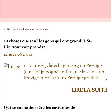
articles populaires sans raison
10 choses que seul les gens qui ont grandi à St-
Lin vont comprendre!
chié le
08 mars
1. Le lundi, dans le parking du Provigo
(qui a déjà pogné en feu, tsé la s't'ais un
Provigo noir là s't'un Provigo griiiiiiiiiiis)
y a des expositions de chars. Des fois,
t'oublie qu'on est lundi mais là tu vois
LIRE LA SUITE
les chars à la Ramone dans le parking
pis t'es comme '' ben oui toi, on est
lundi ''. Life hack du Provigo: si tu te
Qui se cache derrière les costumes de