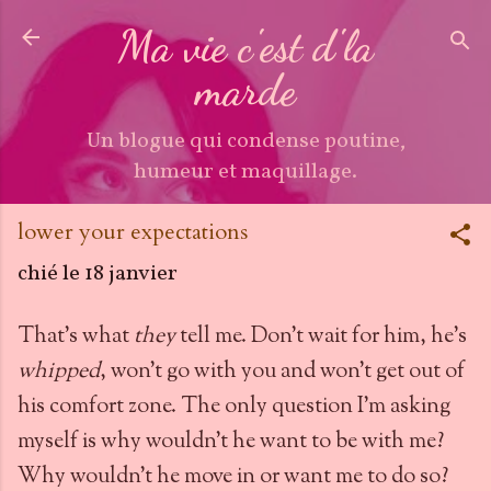
Accéder au contenu principal
Ma vie c'est d'la
marde
Un blogue qui condense poutine,
humeur et maquillage.
lower your expectations
chié le
18 janvier
That's what
they
tell me. Don't wait for him, he's
whipped
, won't go with you and won't get out of
his comfort zone. The only question I'm asking
myself is why wouldn't he want to be with me?
Why wouldn't he move in or want me to do so?