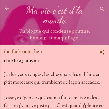
Accéder au contenu principal
Ma vie c'est d'la
marde
Un blogue qui condense poutine,
humeur et maquillage.
the fuck outta here
chié le
23 janvier
J'ai les yeux rouges, les cheveux sales et l'âme en
p'tit morceaux qui tremblent de façon saccadée.
J'essaye d'penser qu'c'est ma faute, mais y a des
fois ou j'y arrive juste pas. C,est quand j'pleure en