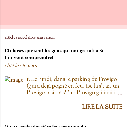
articles populaires sans raison
10 choses que seul les gens qui ont grandi à St-
Lin vont comprendre!
chié le
08 mars
1. Le lundi, dans le parking du Provigo
(qui a déjà pogné en feu, tsé la s't'ais un
Provigo noir là s't'un Provigo griiiiiiiiiiis)
y a des expositions de chars. Des fois,
t'oublie qu'on est lundi mais là tu vois
LIRE LA SUITE
les chars à la Ramone dans le parking
pis t'es comme '' ben oui toi, on est
Qui se cache derrière les costumes de