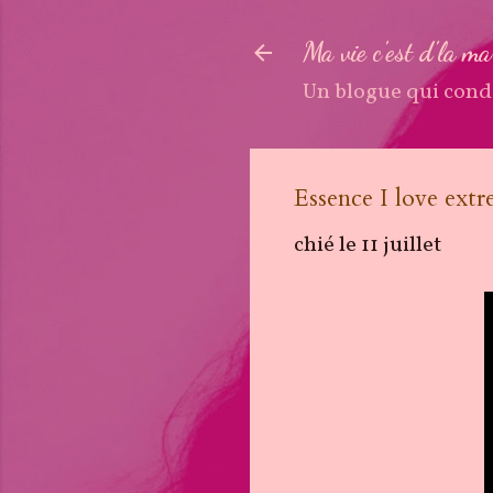
Ma vie c'est d'la m
Un blogue qui cond
Essence I love ext
chié le
11 juillet