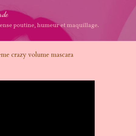
Accéder au contenu principal
arde
ense poutine, humeur et maquillage.
reme crazy volume mascara