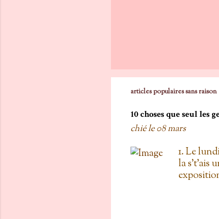
articles populaires sans raison
10 choses que seul les 
chié le
08 mars
1. Le lund
la s't'ais 
exposition
vois les c
toi, on est
boulanger