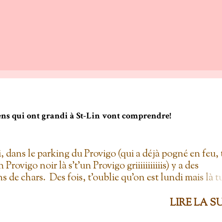
gens qui ont grandi à St-Lin vont comprendre!
i, dans le parking du Provigo (qui a déjà pogné en feu, 
un Provigo noir là s't'un Provigo griiiiiiiiiiis) y a des
s de chars. Des fois, t'oublie qu'on est lundi mais là t
hars à la Ramone dans le parking pis t'es comme '' ben
 lundi ''. Life hack du Provigo: si tu te rends à la
LIRE LA S
ie, tu peux demander un biscuit et y vont t'en donner