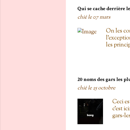
gratis; j't
pas de Su
Qui se cache derrière 
as L'entre
chié le
07 mars
d'une diza
qu'au Doll
On les co
de testers
l'exceptio
carré! 3. 
les princ
Proulx ( U
Roxanne Bo
une fois 
Mémoires 
la loi ) T
20 noms des gars les pl
Polygraphe
chié le
25 octobre
était une
Home Depo
Ceci est
Joué par 
c'est i
Monica la 
gars-le
rien, Omer
en lien
J'avoue