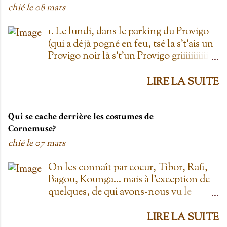
chié le
08 mars
1. Le lundi, dans le parking du Provigo
(qui a déjà pogné en feu, tsé la s't'ais un
Provigo noir là s't'un Provigo griiiiiiiiiiis)
y a des expositions de chars. Des fois,
t'oublie qu'on est lundi mais là tu vois
LIRE LA SUITE
les chars à la Ramone dans le parking
pis t'es comme '' ben oui toi, on est
lundi ''. Life hack du Provigo: si tu te
Qui se cache derrière les costumes de
rends à la boulangerie, tu peux
Cornemuse?
demander un biscuit et y vont t'en
chié le
07 mars
donner un gratis; j't'el jure. On allait
toujours au Provigo.... parce que y en
On les connaît par coeur, Tibor, Rafi,
avait pas de Super C! 2. L'entrepôt en
Bagou, Kounga... mais à l'exception de
Folie Fuck le Dollarama quand tu as
quelques, de qui avons-nous vu le
L'entrepôt en Folie! Ayant également
visage? Je vais faire les principaux
déjà pogné en feu il y a plus d'une
personnages; allez-y! Cornemuse, Jouée
LIRE LA SUITE
dizaine d'années, ce magasin est génial!