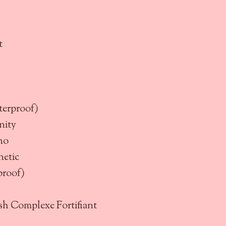
t
terproof)
nity
no
etic
proof)
sh Complexe Fortifiant