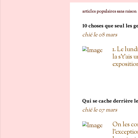
articles populaires sans raison
10 choses que seul les 
chié le
08 mars
1. Le lund
la s't'ais 
exposition
vois les c
toi, on est
boulanger
gratis; j't
pas de Su
Qui se cache derrière 
as L'entre
chié le
07 mars
d'une diza
qu'au Doll
On les co
de testers
l'exceptio