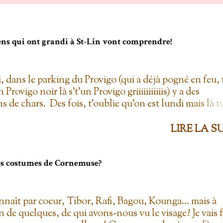
gens qui ont grandi à St-Lin vont comprendre!
i, dans le parking du Provigo (qui a déjà pogné en feu, 
un Provigo noir là s't'un Provigo griiiiiiiiiiis) y a des
s de chars. Des fois, t'oublie qu'on est lundi mais là t
hars à la Ramone dans le parking pis t'es comme '' ben
 lundi ''. Life hack du Provigo: si tu te rends à la
LIRE LA S
ie, tu peux demander un biscuit et y vont t'en donner
'el jure. On allait toujours au Provigo.... parce que y en 
per C! 2. L'entrepôt en Folie Fuck le Dollarama quand
les costumes de Cornemuse?
pôt en Folie! Ayant également déjà pogné en feu il y a
ine d'années, ce magasin est génial! Certes, c'est plus 
o, mais dans mon temps, à la caisse, il y avait une assi
nnaît par coeur, Tibor, Rafi, Bagou, Kounga... mais à
 de sucre à crème... pis yolo que j'en prenais plus qu'u
n de quelques, de qui avons-nous vu le visage? Je vais f