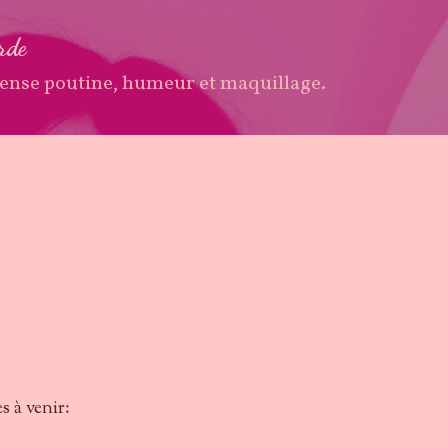
Accéder au contenu principal
arde
ense poutine, humeur et maquillage.
s à venir: