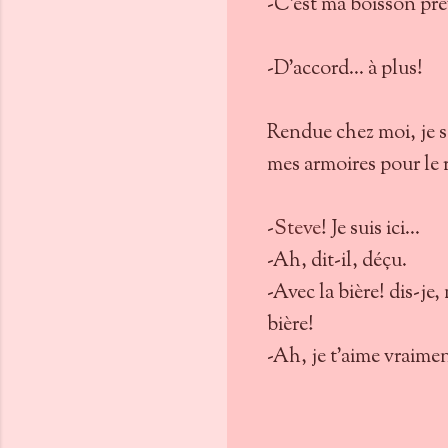
-C’est ma boisson préf
-D’accord… à plus!
Rendue chez moi, je s
mes armoires pour le r
-
Steve
! Je suis ici…
-Ah, dit-il, déçu.
-Avec la bière! dis-je
bière!
-Ah, je t’aime vraiment