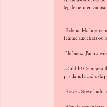
en camisole et bas de 
(également en camisole
-
Selena
! Ma bonne me
femme aux chats ou be
-Hé bien… J’ai trouvé
-Ouhhh! Comment il s’
pas dans le cadre de p
-
Steve
…
Steve
Laduce