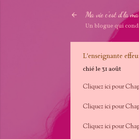
Ma vie c'est d'la m
Un blogue qui cond
L'enseignante effeu
chié le
31 août
Cliquez ici pour Chap
Cliquez ici pour Chap
Cliquez ici pour Chap