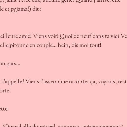
pyjama. Avec elle, aucune gêne! Quand j’arrive, elle
 et pyjama!) dit :
illeure amie! Viens voir! Quoi de neuf dans ta vie? Ve
lle pitoune en couple… hein, dis moi tout!
 un gars…
appelle? Viens t’asseoir me raconter ça, voyons, rest
orte!
tte.