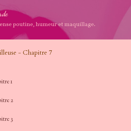
Accéder au contenu principal
arde
ense poutine, humeur et maquillage.
illeuse - Chapitre 7
itre 1
itre 2
itre 3