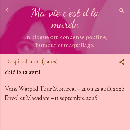
Accéder au contenu principal
Ma vie c'est d'la
marde
Un blogue qui condense poutine,
humeur et maquillage.
Despised Icon (dates)
chié le
12 avril
Vans Warped Tour Montreal – 21 ou 22 août 2026
Envol et Macadam – 11 septembre 2026