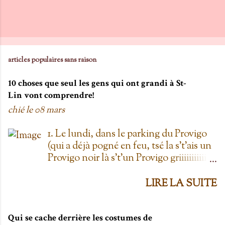
articles populaires sans raison
10 choses que seul les gens qui ont grandi à St-
Lin vont comprendre!
chié le
08 mars
1. Le lundi, dans le parking du Provigo
(qui a déjà pogné en feu, tsé la s't'ais un
Provigo noir là s't'un Provigo griiiiiiiiiiis)
y a des expositions de chars. Des fois,
t'oublie qu'on est lundi mais là tu vois
LIRE LA SUITE
les chars à la Ramone dans le parking
pis t'es comme '' ben oui toi, on est
lundi ''. Life hack du Provigo: si tu te
Qui se cache derrière les costumes de