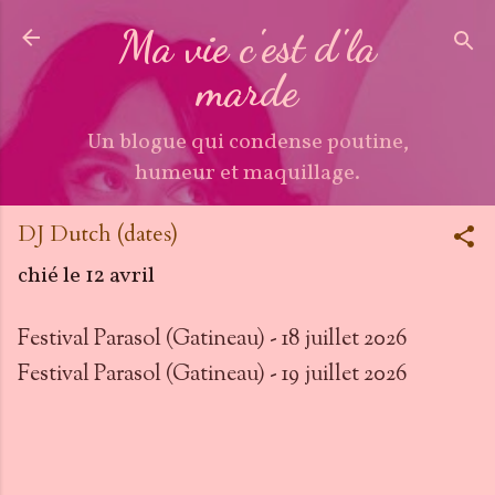
Accéder au contenu principal
Ma vie c'est d'la
marde
Un blogue qui condense poutine,
humeur et maquillage.
DJ Dutch (dates)
chié le
12 avril
Festival Parasol (Gatineau) - 18 juillet 2026
Festival Parasol (Gatineau) - 19 juillet 2026