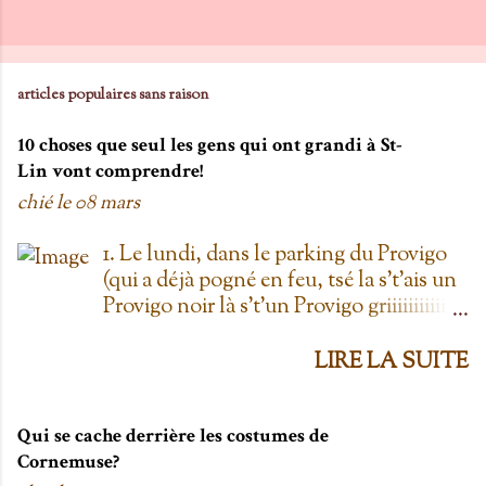
articles populaires sans raison
10 choses que seul les gens qui ont grandi à St-
Lin vont comprendre!
chié le
08 mars
1. Le lundi, dans le parking du Provigo
(qui a déjà pogné en feu, tsé la s't'ais un
Provigo noir là s't'un Provigo griiiiiiiiiiis)
y a des expositions de chars. Des fois,
t'oublie qu'on est lundi mais là tu vois
LIRE LA SUITE
les chars à la Ramone dans le parking
pis t'es comme '' ben oui toi, on est
lundi ''. Life hack du Provigo: si tu te
Qui se cache derrière les costumes de
rends à la boulangerie, tu peux
Cornemuse?