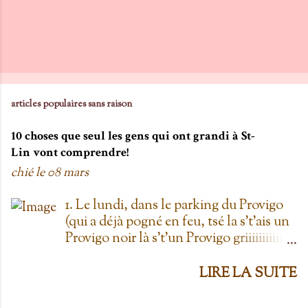
articles populaires sans raison
10 choses que seul les gens qui ont grandi à St-
Lin vont comprendre!
chié le
08 mars
1. Le lundi, dans le parking du Provigo
(qui a déjà pogné en feu, tsé la s't'ais un
Provigo noir là s't'un Provigo griiiiiiiiiiis)
y a des expositions de chars. Des fois,
t'oublie qu'on est lundi mais là tu vois
LIRE LA SUITE
les chars à la Ramone dans le parking
pis t'es comme '' ben oui toi, on est