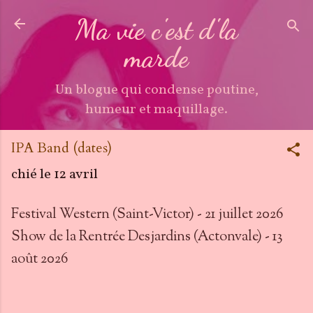
Accéder au contenu principal
Ma vie c'est d'la
marde
Un blogue qui condense poutine,
humeur et maquillage.
IPA Band (dates)
chié le
12 avril
Festival Western (Saint-Victor) - 21 juillet 2026
Show de la Rentrée Desjardins (Actonvale) - 13
août 2026