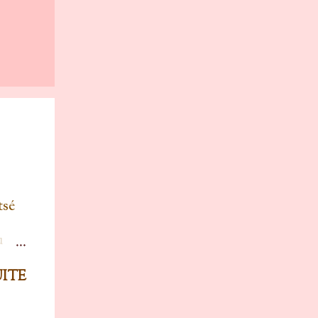
tsé
u
 oui
UITE
 un
avait