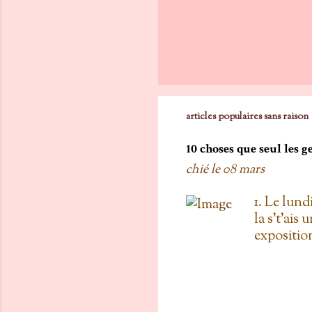
articles populaires sans raison
10 choses que seul les 
chié le
08 mars
1. Le lund
la s't'ais 
exposition
vois les c
toi, on est
boulanger
gratis; j't