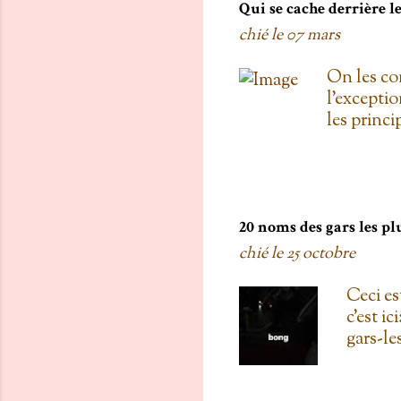
pas de Su
Qui se cache derrière 
as L'entre
chié le
07 mars
d'une diza
qu'au Doll
On les co
de testers
l'exceptio
carré! 3. 
les princ
Proulx ( U
Roxanne Bo
une fois 
Mémoires 
la loi ) T
20 noms des gars les pl
Polygraphe
chié le
25 octobre
était une
Home Depo
Ceci est
Joué par 
c'est i
Monica la 
gars-le
rien, Omer
en lien
J'avoue