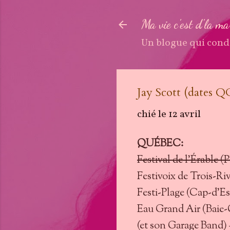
Ma vie c'est d'la m
Un blogue qui cond
Jay Scott (dates 
chié le
12 avril
QUÉBEC:
Festival de l’Érable (P
Festivoix de Trois-Riv
Festi-Plage (Cap-d'Esp
Eau Grand Air (Baie-C
(et son Garage Band) 