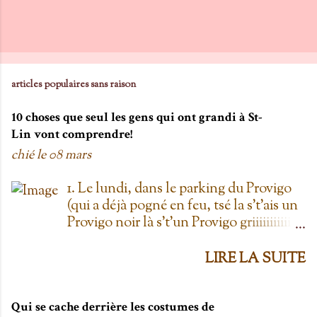
articles populaires sans raison
10 choses que seul les gens qui ont grandi à St-
Lin vont comprendre!
chié le
08 mars
1. Le lundi, dans le parking du Provigo
(qui a déjà pogné en feu, tsé la s't'ais un
Provigo noir là s't'un Provigo griiiiiiiiiiis)
y a des expositions de chars. Des fois,
t'oublie qu'on est lundi mais là tu vois
LIRE LA SUITE
les chars à la Ramone dans le parking
pis t'es comme '' ben oui toi, on est
lundi ''. Life hack du Provigo: si tu te
Qui se cache derrière les costumes de