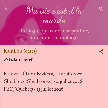
Accéder au contenu principal
Ma vie c'est d'la
marde
Un blogue qui condense poutine,
humeur et maquillage.
Kamilou (dates)
chié le
12 avril
Festivoix (Trois-Rivières) - 27 juin 2026
Sherblues (Sherbrooke) - 4 juillet 2026
FEQ (Québec) - 15 juillet 2026