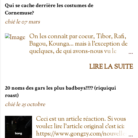
lundi ''. Life hack du Provigo: si tu te
Qui se cache derrière les costumes de
rends à la boulangerie, tu peux
Cornemuse?
demander un biscuit et y vont t'en
chié le
07 mars
donner un gratis; j't'el jure. On allait
toujours au Provigo.... parce que y en
On les connaît par coeur, Tibor, Rafi,
avait pas de Super C! 2. L'entrepôt en
Bagou, Kounga... mais à l'exception de
Folie Fuck le Dollarama quand tu as
quelques, de qui avons-nous vu le
L'entrepôt en Folie! Ayant également
visage? Je vais faire les principaux
déjà pogné en feu il y a plus d'une
personnages; allez-y! Cornemuse, Jouée
LIRE LA SUITE
dizaine d'années, ce magasin est génial!
par Danielle Proulx ( Unité 9 , L'Agent
Certes, c'est plus cher qu'au Dollo, mais
fait le bonheur , Crazy ) Bagou, Joué
dans mon temps, à la caisse, il y avait
par Roxanne Boulianne ( 450, chemin
20 noms des gars les plus badboys???? (riquiqui
une assiette de testers de sucre à
du Golf , Toute la vérité , Il était une
roast)
crème... pis yolo que j'en prenais plus
fois dans le trouble ) Kounga, Jouée par
chié le
25 octobre
qu'un carré! 3. T'as déjà mangé du
Sophie Bourgeois ( Mémoires vives,
Fritou, pis ça te manque. Tsé gen...
Manigances, L'Auberge du chien noir,
Ceci est un article réaction. Si vous
Au nom de la loi ) Tibor, Jouée par
voulez lire l'article original c'est ici:
Marie-Christine Lê-Huu ( Toc Toc toc ,
https://www.gongzy.com/nouvelles/l