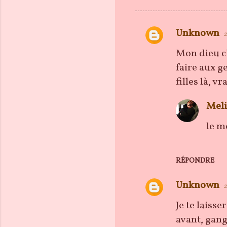
Unknown
2
C
o
Mon dieu c'
m
faire aux ge
m
filles là, v
e
Meli
n
t
le m
a
i
RÉPONDRE
r
e
Unknown
2
s
Je te laisse
avant, gang