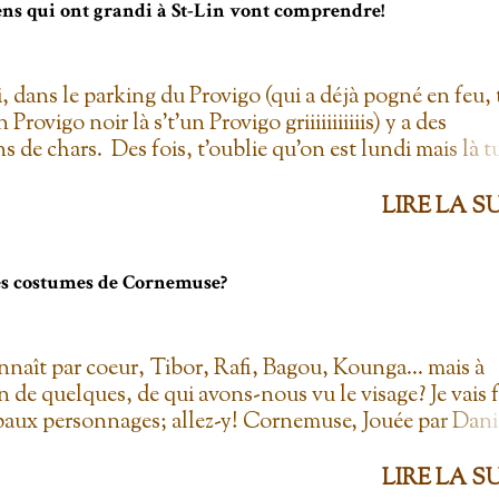
gens qui ont grandi à St-Lin vont comprendre!
i, dans le parking du Provigo (qui a déjà pogné en feu, 
un Provigo noir là s't'un Provigo griiiiiiiiiiis) y a des
s de chars. Des fois, t'oublie qu'on est lundi mais là t
hars à la Ramone dans le parking pis t'es comme '' ben
 lundi ''. Life hack du Provigo: si tu te rends à la
LIRE LA S
ie, tu peux demander un biscuit et y vont t'en donner
'el jure. On allait toujours au Provigo.... parce que y en 
per C! 2. L'entrepôt en Folie Fuck le Dollarama quand
les costumes de Cornemuse?
pôt en Folie! Ayant également déjà pogné en feu il y a
ine d'années, ce magasin est génial! Certes, c'est plus 
o, mais dans mon temps, à la caisse, il y avait une assi
nnaît par coeur, Tibor, Rafi, Bagou, Kounga... mais à
 de sucre à crème... pis yolo que j'en prenais plus qu'u
n de quelques, de qui avons-nous vu le visage? Je vais f
T'as déjà mangé du Fritou, pis ça te manque. Tsé gen...
ipaux personnages; allez-y! Cornemuse, Jouée par Dani
nité 9 , L'Agent fait le bonheur , Crazy ) Bagou, Joué
ulianne ( 450, chemin du Golf , Toute la vérité , Il é
LIRE LA S