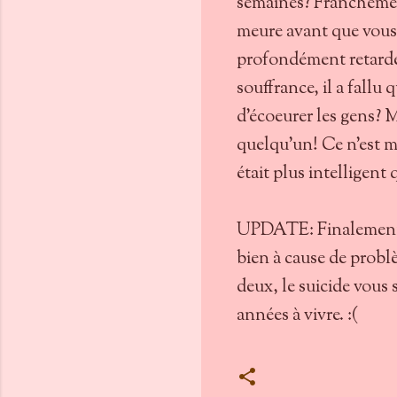
semaines? Franchement
meure avant que vous r
profondément retardés
souffrance, il a fallu q
d'écoeurer les gens? M
quelqu'un! Ce n'est m
était plus intelligent
UPDATE: Finalement, R
bien à cause de probl
deux, le suicide vous 
années à vivre. :(