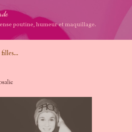
Accéder au contenu principal
arde
ense poutine, humeur et maquillage.
illes...
osalie