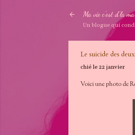
Ma vie c'est d'la m
Un blogue qui cond
Le suicide des deux f
chié le
22 janvier
Voici une photo de R