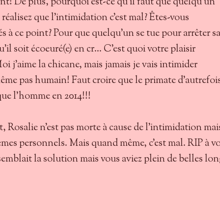
! De plus, pourquoi est-ce qu'il faut que quelqu'un
éalisez que l’intimidation c'est mal? Êtes-vous
 à ce point? Pour que quelqu'un se tue pour arrêter s
u'il soit écoeuré(e) en cr... C'est quoi votre plaisir
oi j'aime la chicane, mais jamais je vais intimider
ême pas humain! Faut croire que le primate d'autrefoi
 que l'homme en 2014!!!
osalie n'est pas morte à cause de l'intimidation mai
èmes personnels. Mais quand même, c'est mal. RIP à v
semblait la solution mais vous aviez plein de belles lo