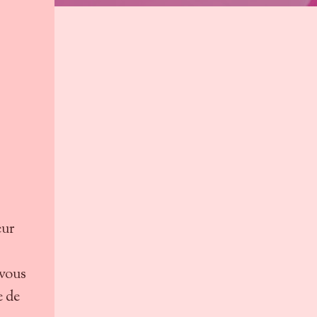
eur
vous
e de