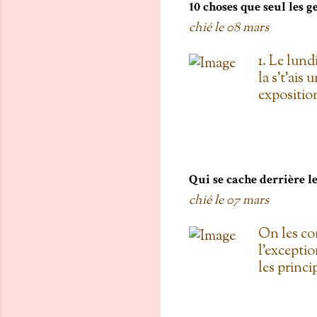
o
10 choses que seul les 
m
chié le
08 mars
m
1. Le lund
e
la s't'ais 
n
exposition
t
vois les c
a
toi, on est
i
boulanger
r
gratis; j't
pas de Su
Qui se cache derrière 
e
as L'entre
chié le
07 mars
d'une diza
qu'au Doll
On les co
de testers
l'exceptio
carré! 3. 
les princ
Proulx ( U
Roxanne Bo