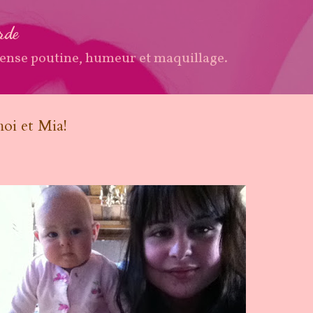
Accéder au contenu principal
arde
ense poutine, humeur et maquillage.
moi et Mia!