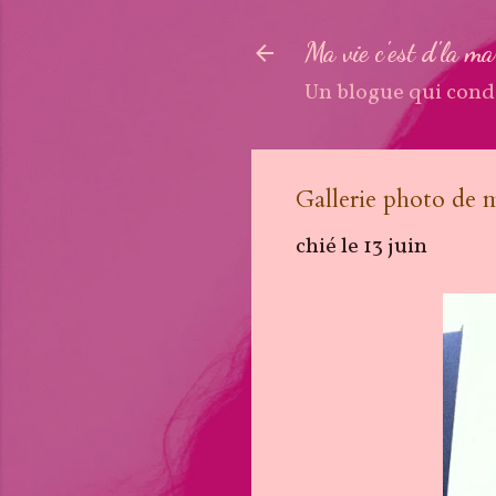
Ma vie c'est d'la m
Un blogue qui cond
Gallerie photo de 
chié le
13 juin