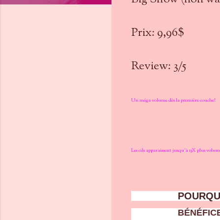
Prix: 9,96$
Review: 3/5
Un méga volume dès la première couche!
Les cils apparaissent jusqu’à 13X plus vol
POURQUO
BÉNÉFIC