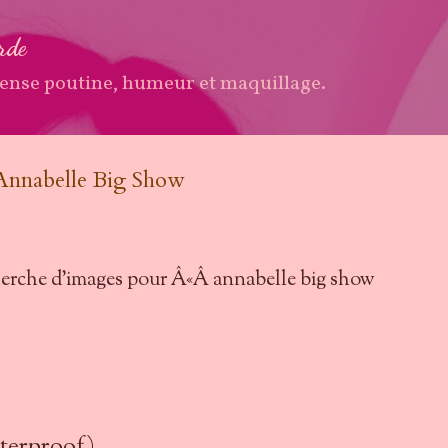
Accéder au contenu principal
arde
ense poutine, humeur et maquillage.
Annabelle Big Show
terproof)