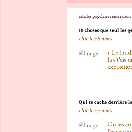
articles populaires sans raison
10 choses que seul les 
chié le
08 mars
1. Le lund
la s't'ais 
exposition
vois les c
toi, on est
boulanger
gratis; j't
pas de Su
Qui se cache derrière 
as L'entre
chié le
07 mars
d'une diza
qu'au Doll
On les co
de testers