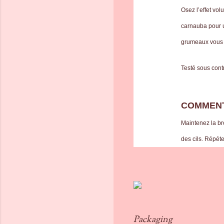
Osez l’effet vo
carnauba pour u
grumeaux vous o
Testé sous cont
COMMENT
Maintenez la br
des cils. Répéte
Packaging