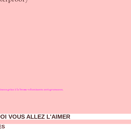
umineux grâce à la brosse volumisante anti-grumeaux.
I VOUS ALLEZ L'AIMER
ES