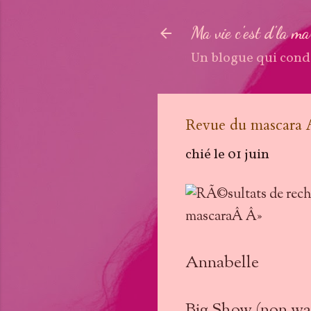
Ma vie c'est d'la m
Un blogue qui cond
Revue du mascara 
chié le
01 juin
Annabelle
Big Show (non wa