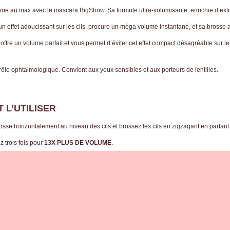
lume au max avec le mascara BigShow. Sa formule ultra-volumisante, enrichie d’extr
n effet adoucissant sur les cils, procure un méga volume instantané, et sa brosse a
ffre un volume parfait et vous permet d’éviter cet effet compact désagréable sur le
rôle ophtalmologique. Convient aux yeux sensibles et aux porteurs de lentilles.
 L’UTILISER
osse horizontalement au niveau des cils et brossez les cils en zigzagant en partant
z trois fois pour
13X PLUS DE VOLUME
.