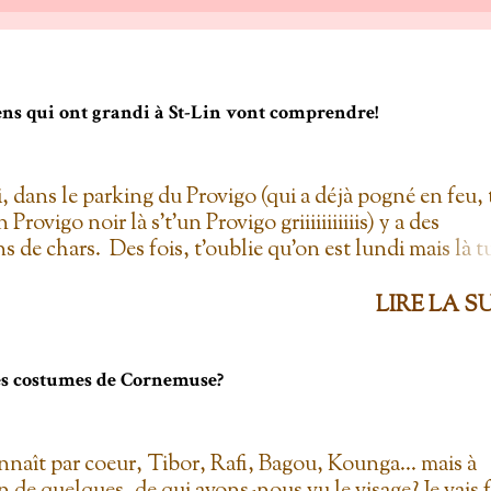
gens qui ont grandi à St-Lin vont comprendre!
i, dans le parking du Provigo (qui a déjà pogné en feu, 
un Provigo noir là s't'un Provigo griiiiiiiiiiis) y a des
s de chars. Des fois, t'oublie qu'on est lundi mais là t
hars à la Ramone dans le parking pis t'es comme '' ben
 lundi ''. Life hack du Provigo: si tu te rends à la
LIRE LA S
ie, tu peux demander un biscuit et y vont t'en donner
'el jure. On allait toujours au Provigo.... parce que y en 
per C! 2. L'entrepôt en Folie Fuck le Dollarama quand
les costumes de Cornemuse?
pôt en Folie! Ayant également déjà pogné en feu il y a
ine d'années, ce magasin est génial! Certes, c'est plus 
o, mais dans mon temps, à la caisse, il y avait une assi
nnaît par coeur, Tibor, Rafi, Bagou, Kounga... mais à
 de sucre à crème... pis yolo que j'en prenais plus qu'u