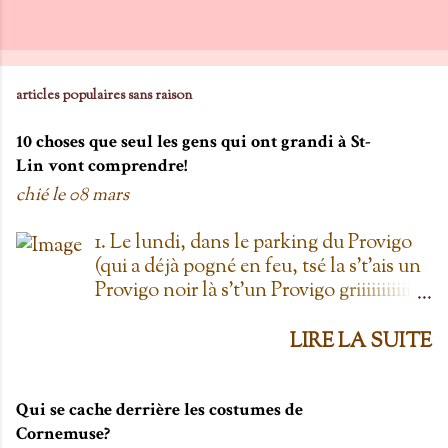
m
m
e
n
articles populaires sans raison
t
10 choses que seul les gens qui ont grandi à St-
a
Lin vont comprendre!
i
chié le
08 mars
r
e
1. Le lundi, dans le parking du Provigo
(qui a déjà pogné en feu, tsé la s't'ais un
Provigo noir là s't'un Provigo griiiiiiiiiiis)
y a des expositions de chars. Des fois,
t'oublie qu'on est lundi mais là tu vois
LIRE LA SUITE
les chars à la Ramone dans le parking
pis t'es comme '' ben oui toi, on est
lundi ''. Life hack du Provigo: si tu te
Qui se cache derrière les costumes de
rends à la boulangerie, tu peux
Cornemuse?