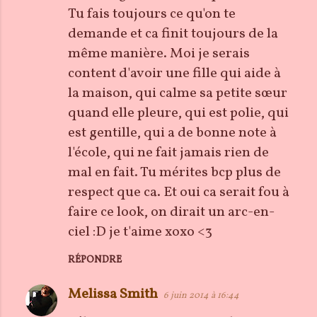
r
Tu fais toujours ce qu'on te
e
demande et ca finit toujours de la
s
même manière. Moi je serais
content d'avoir une fille qui aide à
la maison, qui calme sa petite sœur
quand elle pleure, qui est polie, qui
est gentille, qui a de bonne note à
l'école, qui ne fait jamais rien de
mal en fait. Tu mérites bcp plus de
respect que ca. Et oui ca serait fou à
faire ce look, on dirait un arc-en-
ciel :D je t'aime xoxo <3
RÉPONDRE
Melissa Smith
6 juin 2014 à 16:44