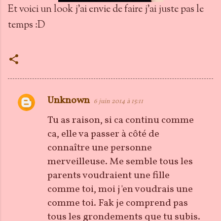
Et voici un look j'ai envie de faire j'ai juste pas le
temps :D
Unknown
6 juin 2014 à 15:11
C
o
Tu as raison, si ca continu comme
m
ca, elle va passer à côté de
m
connaître une personne
e
merveilleuse. Me semble tous les
n
parents voudraient une fille
t
comme toi, moi j'en voudrais une
a
comme toi. Fak je comprend pas
i
tous les grondements que tu subis.