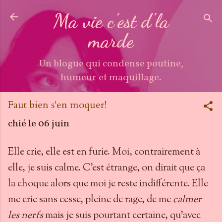
Accéder au contenu principal
Ma vie c'est d'la
marde
Un blogue qui condense poutine,
humeur et maquillage.
Faut bien s'en moquer!
chié le
06 juin
Elle crie, elle est en furie. Moi, contrairement à
elle, je suis calme. C'est étrange, on dirait que ça
la choque alors que moi je reste indifférente. Elle
me crie sans cesse, pleine de rage, de me
calmer
les nerfs
mais je suis pourtant certaine, qu'avec