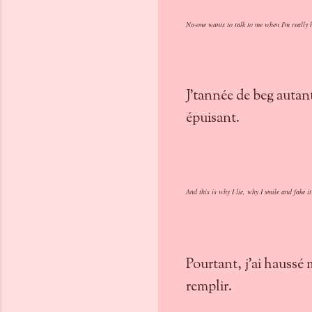
No-one wants to talk to me when I'm really 
J'tannée de beg autant
épuisant.
And this is why I lie, why I smile and fake it
Pourtant, j'ai haussé 
remplir.