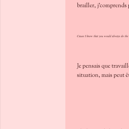
brailler, j'comprends
Cause I know that you would always do the 
Je pensais que travail
situation, mais peut ê