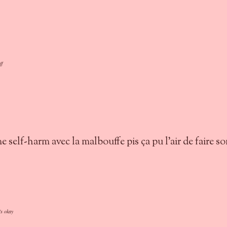
ff
me self-harm avec la malbouffe pis ça pu l'air de faire s
's okay