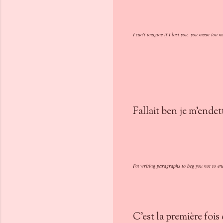
I can't imagine if I lost you, you mean too 
Fallait ben je m'endet
I'm writing paragraphs to beg you not to end
C'est la première fois