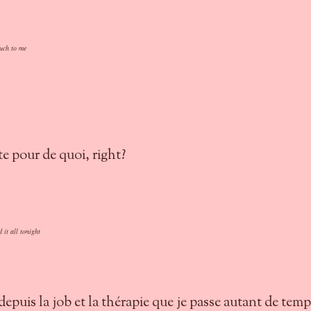
much to me
te pour de quoi, right?
 it all tonight
 depuis la job et la thérapie que je passe autant de temp