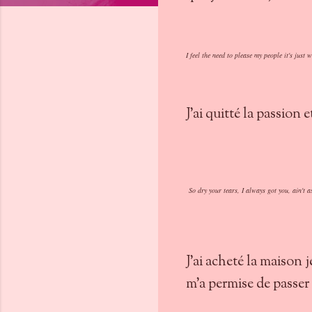
I feel the need to please my people it's just 
J'ai quitté la passion 
So dry your tears, I always got you, ain't a
J'ai acheté la maison 
m'a permise de passer