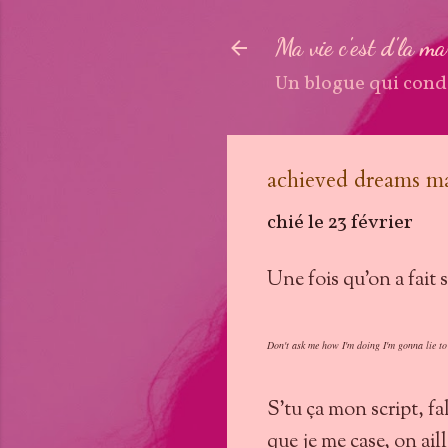
Ma vie c'est d'la m
Un blogue qui cond
achieved dreams m
chié le
23 février
Une fois qu'on a fait 
Don't ask me how I'm doing I'm gonna lie to
S'tu ça mon script, fa
que je me case, on ail