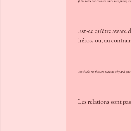
If the roles are reversed and I was fading a
Est-ce qu'être aware 
héros, ou, au contrai
You'd take my thirteen reasons why and give 
Les relations sont pa