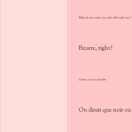
What do you mean you can't talk right now?
Bizarre, right?
I know I was a burden.
On dirait que noir ou 