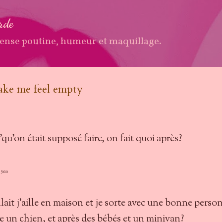
Accéder au contenu principal
arde
ense poutine, humeur et maquillage.
ake me feel empty
s'qu'on était supposé faire, on fait quoi après?
 you
llait j'aille en maison et je sorte avec une bonne perso
le un chien, et après des bébés et un minivan?