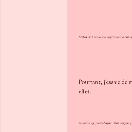
Broken isn't hot to you, depressions a turn o
Pourtant, j'essaie de 
effet.
So turn it off, pretend again, that evеrything