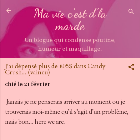
Accéder au contenu principal
Ma vie c'est d'la
marde
Un blogue qui condense poutine,
humeur et maquillage.
J'ai dépensé plus de 805$ dans Candy
Crush... (vaincu)
chié le
21 février
Jamais je ne penserais arriver au moment ou je
trouverais moi-même qu'il s'agit d'un problème,
mais bon... here we are.