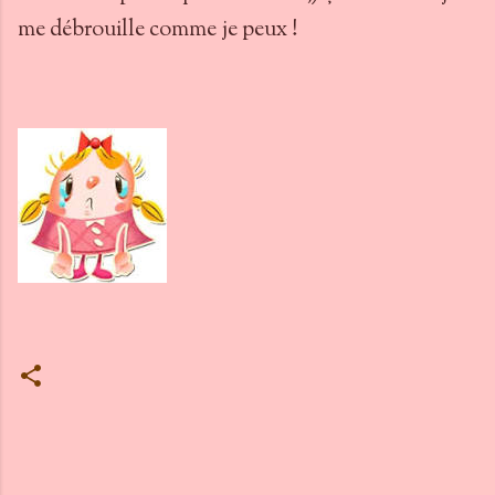
me débrouille comme je peux !
C
o
m