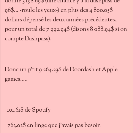
donne 3 192.89$ (une chance y a la dashpass de
96$... -roule les yeux-) en plus des 4 800.05$
dollars dépensé les deux années précédentes,
pour un total de 7 992.94$ (disons 8 088.94$ si on
compte Dashpass).
Donc un p'tit 9 264.23$ de Doordash et Apple
games.....
101.61$ de Spotify
763.03$ en linge que j'avais pas besoin