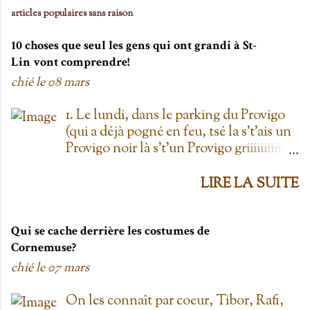
articles populaires sans raison
10 choses que seul les gens qui ont grandi à St-
Lin vont comprendre!
chié le
08 mars
1. Le lundi, dans le parking du Provigo
(qui a déjà pogné en feu, tsé la s't'ais un
Provigo noir là s't'un Provigo griiiiiiiiiiis)
y a des expositions de chars. Des fois,
t'oublie qu'on est lundi mais là tu vois
LIRE LA SUITE
les chars à la Ramone dans le parking
pis t'es comme '' ben oui toi, on est
lundi ''. Life hack du Provigo: si tu te
Qui se cache derrière les costumes de
rends à la boulangerie, tu peux
Cornemuse?
demander un biscuit et y vont t'en
chié le
07 mars
donner un gratis; j't'el jure. On allait
toujours au Provigo.... parce que y en
On les connaît par coeur, Tibor, Rafi,