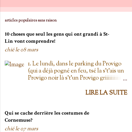
m
e
n
articles populaires sans raison
t
10 choses que seul les gens qui ont grandi à St-
a
Lin vont comprendre!
i
chié le
08 mars
r
e
1. Le lundi, dans le parking du Provigo
(qui a déjà pogné en feu, tsé la s't'ais un
Provigo noir là s't'un Provigo griiiiiiiiiiis)
y a des expositions de chars. Des fois,
t'oublie qu'on est lundi mais là tu vois
LIRE LA SUITE
les chars à la Ramone dans le parking
pis t'es comme '' ben oui toi, on est
lundi ''. Life hack du Provigo: si tu te
Qui se cache derrière les costumes de
rends à la boulangerie, tu peux
Cornemuse?
demander un biscuit et y vont t'en
chié le
07 mars