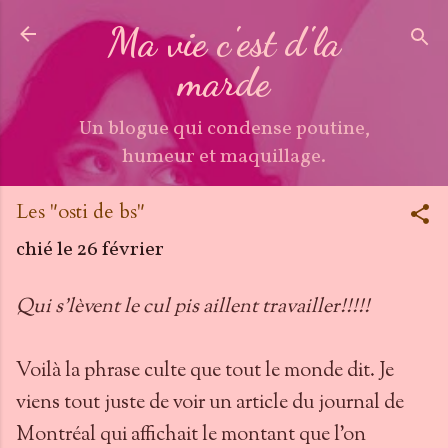
Accéder au contenu principal
Ma vie c'est d'la
marde
Un blogue qui condense poutine,
humeur et maquillage.
Les "osti de bs"
chié le
26 février
Qui s'lèvent le cul pis aillent travailler!!!!!
Voilà la phrase culte que tout le monde dit. Je
viens tout juste de voir un article du journal de
Montréal qui affichait le montant que l'on