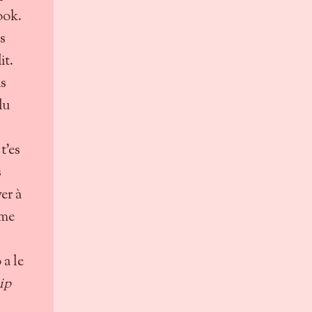
ook.
s
it.
as
du
t'es
s
ver à
âme
 a le
iip