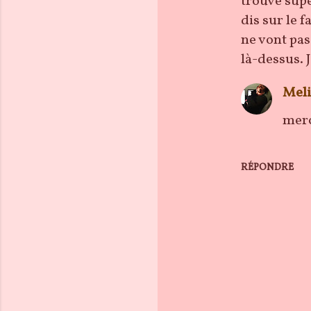
trouve super
i
dis sur le f
r
ne vont pas
e
là-dessus. 
s
Meli
merc
RÉPONDRE