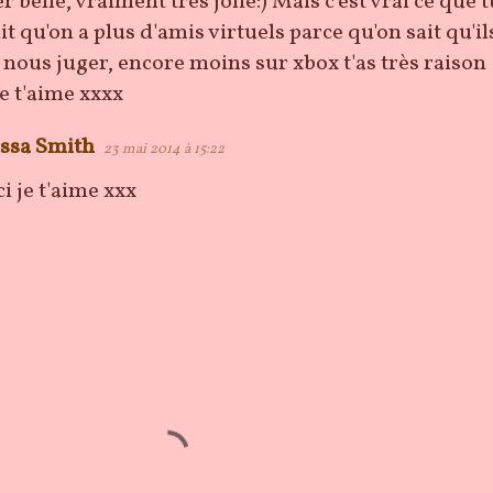
 belle, vraiment très jolie:) Mais c'est vrai ce que t
ait qu'on a plus d'amis virtuels parce qu'on sait qu'il
 nous juger, encore moins sur xbox t'as très raison
Je t'aime xxxx
ssa Smith
23 mai 2014 à 15:22
i je t'aime xxx