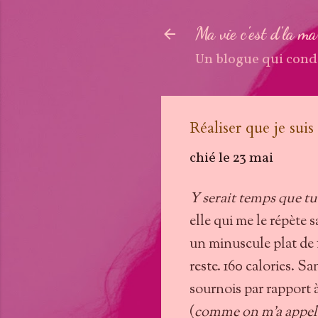
Ma vie c'est d'la m
Un blogue qui cond
Réaliser que je suis
chié le
23 mai
Y serait temps que tu
elle qui me le répète 
un minuscule plat de f
reste. 160 calories. 
sournois par rapport 
(
comme on m'a appelé