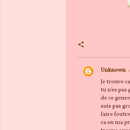
Unknown
2
C
o
Je trouve c
m
tu n'es pas 
m
de ce genre,
e
suis pas gr
n
faire foutr
t
ca en ma pr
a