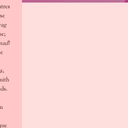
autres
èse
wag
me;
mad
?
se
1,
mith
uds.
lm
que