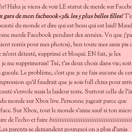
ht
? Haha je viens de voir LE statut de merde sur Faceb
ux gars de mon facbeook<3& les 5 plus belles filles!
T'e
beauté du monde et dire qui est beau qui est laid? Maud
re une merde Facebook pendant des années. Vu que j'p
aient restés pour mes photos), ben toute mes amis pis 
m'ont détesté, supprimé et bloqué. EN fait, je les
e me supprimerais! Tsé, t'as deux choix dans vie; soit 
ta gueule. Le problème, c'est que je ne fais aucune de ce
impression qu'il faudrait que je sois full chixs pour arri
eauté s'envole mais la laideur reste. Surtout celle de l'
du monde sur Xbox live. Personne jugeait parce que
face. Sur Xbox, tout le monde s'aime sauf si ton micro
ire de l'echo et faire
biiiiiiiiiiiiiiiiiiiiiiiiiiiiiiiiiiiiiiiiiiii
es parents se demandent pourquoi on a plus d'amis