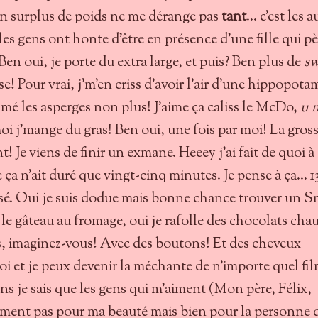
 surplus de poids ne me dérange pas
tant
... c'est les 
les gens ont honte d'être en présence d'une fille qui p
 Ben oui, je porte du extra large, et puis? Ben plus de
s
se! Pour vrai, j'm'en criss d'avoir l'air d'une hippopota
imé les asperges non plus! J'aime ça caliss le McDo,
u 
moi j'mange du gras! Ben oui, une fois par moi! La gros
t! Je viens de finir un exmane. Heeey j'ai fait de quoi à
a n'ait duré que vingt-cinq minutes. Je pense à ça... 13
sé. Oui je suis dodue mais bonne chance trouver un S
le gâteau au fromage, oui je rafolle des chocolats cha
lus, imaginez-vous! Avec des boutons! Et des cheveux
i et je peux devenir la méchante de n'importe quel fi
ns je sais que les gens qui m'aiment (Mon père, Félix,
iment pas pour ma beauté mais bien pour la personne 