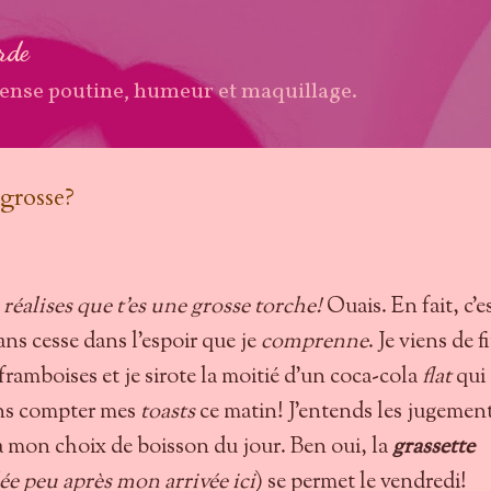
Accéder au contenu principal
arde
ense poutine, humeur et maquillage.
 grosse?
 réalises que t'es une grosse torche!
Ouais. En fait, c'e
sans cesse dans l'espoir que je
comprenne
. Je viens de f
ramboises et je sirote la moitié d'un coca-cola
flat
qui
Sans compter mes
toasts
ce matin! J'entends les jugemen
à mon choix de boisson du jour. Ben oui, la
grassette
e peu après mon arrivée ici
) se permet le vendredi!