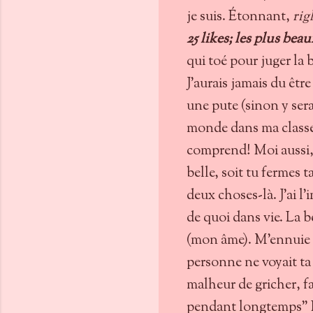
je suis. Étonnant,
rig
25 likes; les plus bea
qui toé pour juger la 
J'aurais jamais du êt
une pute (sinon y ser
monde dans ma classe 
comprend! Moi aussi, j
belle, soit tu fermes 
deux choses-là. J'ai l'
de quoi dans vie. La b
(mon âme). M'ennuie 
personne ne voyait ta 
malheur de gricher, fa
pendant longtemps" L