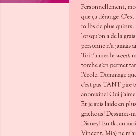
Personnellement, mon
que ça dérange. C'est 
10 lbs de plus qu'eux.
lorsqu'on a de la grais
personne n'a jamais a
Toi t'aimes le
weed
, 
torche s'en permet tan
l'école! Dommage que ç
c'est pas TANT pire t
anorexiue! Oui j'aime 
Et je suis laide en p
grichous! Dessinez-mo
Disney! En tk, au moi
Vincent, Mia) ne m'a