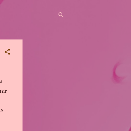
st
inir
ts