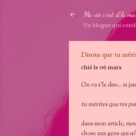
Ma vie c'est d'la m
Un blogue qui cond
Disons que tu mérit
chié le
06 mars
On va s'le dire... si ja
tu mérites que tes pa
dans mon article, rien 
chose aux gens qui m'e