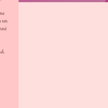
 ne
is un
onné
nd.