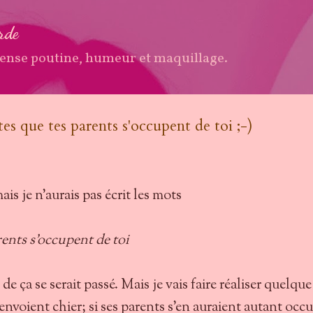
Accéder au contenu principal
arde
ense poutine, humeur et maquillage.
es que tes parents s'occupent de toi ;-)
mais je n'aurais pas écrit les mots
rents s'occupent de toi
de ça se serait passé. Mais je vais faire réaliser quelque
nvoient chier; si ses parents s'en auraient autant occ