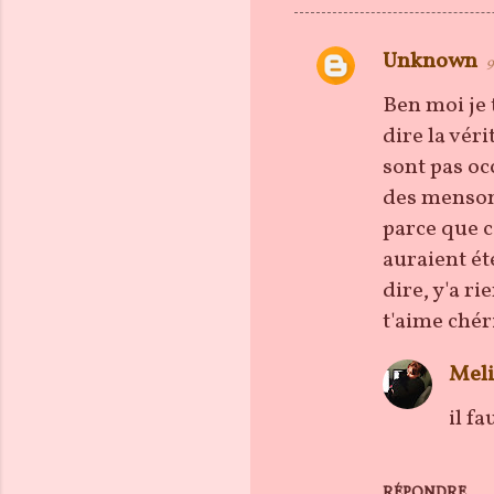
Unknown
9
C
o
Ben moi je 
m
dire la véri
m
sont pas occ
e
des mensong
n
parce que c'
t
auraient été
a
dire, y'a ri
i
t'aime chér
r
Meli
e
s
il fa
RÉPONDRE