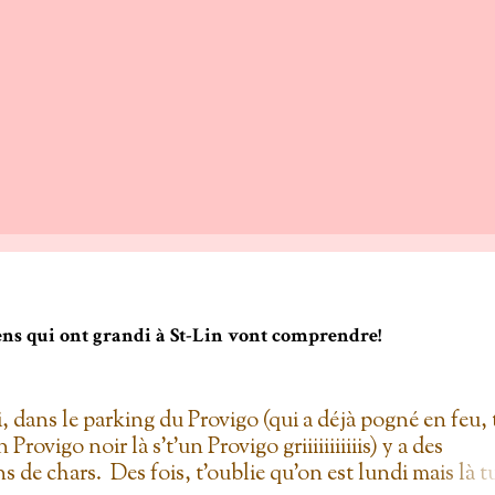
gens qui ont grandi à St-Lin vont comprendre!
i, dans le parking du Provigo (qui a déjà pogné en feu, 
un Provigo noir là s't'un Provigo griiiiiiiiiiis) y a des
s de chars. Des fois, t'oublie qu'on est lundi mais là t