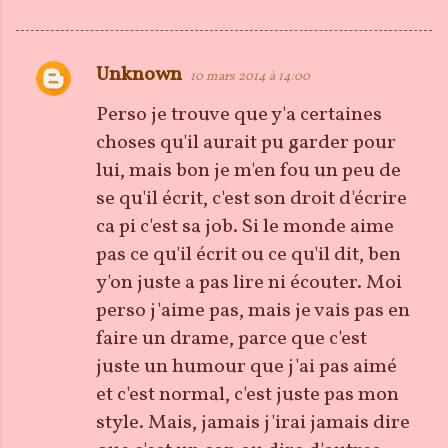
Unknown
10 mars 2014 à 14:00
C
o
Perso je trouve que y'a certaines
m
choses qu'il aurait pu garder pour
m
lui, mais bon je m'en fou un peu de
e
se qu'il écrit, c'est son droit d'écrire
n
ca pi c'est sa job. Si le monde aime
t
pas ce qu'il écrit ou ce qu'il dit, ben
a
y'on juste a pas lire ni écouter. Moi
i
perso j'aime pas, mais je vais pas en
r
faire un drame, parce que c'est
e
juste un humour que j'ai pas aimé
s
et c'est normal, c'est juste pas mon
style. Mais, jamais j'irai jamais dire