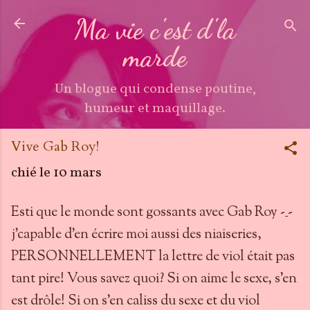
Accéder au contenu principal
Ma vie c'est d'la
marde
Un blogue qui condense poutine,
humeur et maquillage.
Vive Gab Roy!
chié le
10 mars
Esti que le monde sont gossants avec Gab Roy -_-
j'capable d'en écrire moi aussi des niaiseries,
PERSONNELLEMENT la lettre de viol était pas
tant pire! Vous savez quoi? Si on aime le sexe, s'en
est drôle! Si on s'en caliss du sexe et du viol