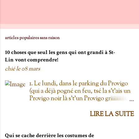
o
m
m
e
n
articles populaires sans raison
t
10 choses que seul les gens qui ont grandi à St-
a
Lin vont comprendre!
i
chié le
08 mars
r
e
1. Le lundi, dans le parking du Provigo
(qui a déjà pogné en feu, tsé la s't'ais un
Provigo noir là s't'un Provigo griiiiiiiiiiis)
y a des expositions de chars. Des fois,
t'oublie qu'on est lundi mais là tu vois
LIRE LA SUITE
les chars à la Ramone dans le parking
pis t'es comme '' ben oui toi, on est
lundi ''. Life hack du Provigo: si tu te
Qui se cache derrière les costumes de