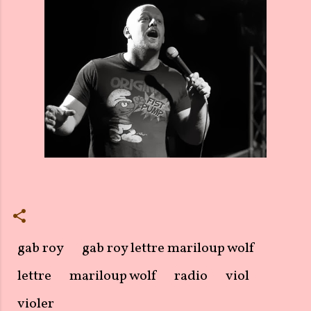
gab roy
gab roy lettre mariloup wolf
lettre
mariloup wolf
radio
viol
violer