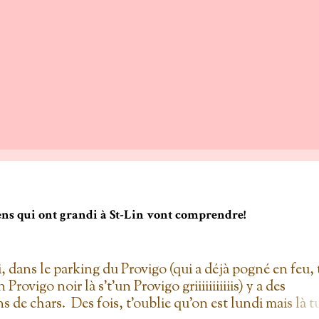
gens qui ont grandi à St-Lin vont comprendre!
i, dans le parking du Provigo (qui a déjà pogné en feu, 
un Provigo noir là s't'un Provigo griiiiiiiiiiis) y a des
s de chars. Des fois, t'oublie qu'on est lundi mais là t