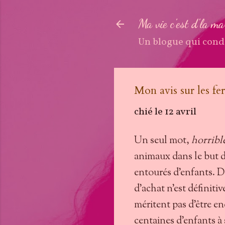
Ma vie c'est d'la m
Un blogue qui cond
Mon avis sur les fe
chié le
12 avril
Un seul mot,
horrible
animaux dans le but d
entourés d'enfants. D
d'achat n'est définit
méritent pas d'être en
centaines d'enfants à s