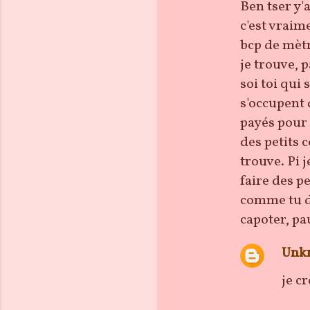
o
Ben tser y'
m
c'est vraime
m
bcp de mètr
e
je trouve, p
n
soi toi qui 
t
s'occupent d
a
payés pour l
i
des petits 
r
trouve. Pi 
e
faire des p
s
comme tu di
capoter, pa
Unk
je c