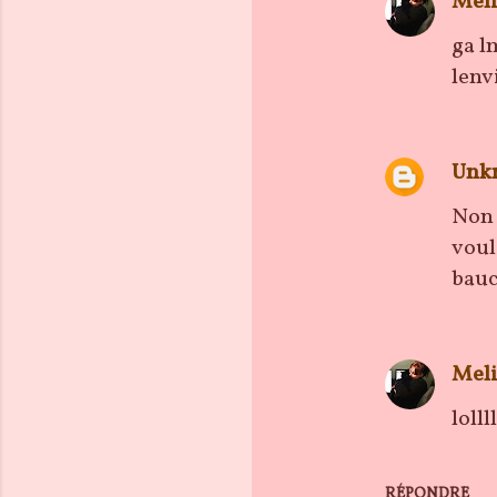
Meli
ga l
lenv
Unk
Non 
voul
bauc
Meli
lollll
RÉPONDRE