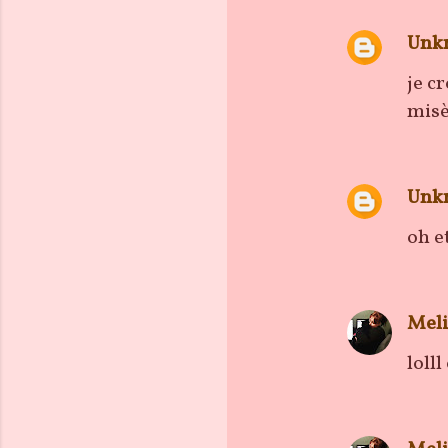
Unk
je cr
misè
Unk
oh e
Meli
loll