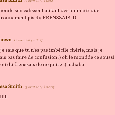
ssa Smith
12 avril 2014 à 18:14
monde sen calissent autant des animaux que
ironnement pis du FRENSSAIS :D
nown
12 avril 2014 à 18:27
je sais que tu n'es pas imbécile chérie, mais je
ais pas faire de confusion :) oh le mondde ce soussi
ou du frenssais de no joure ;) hahaha
ssa Smith
13 avril 2014 à 04:05
lllll