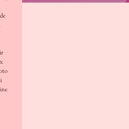
 de
n
ir
ux
hoto
i
tine