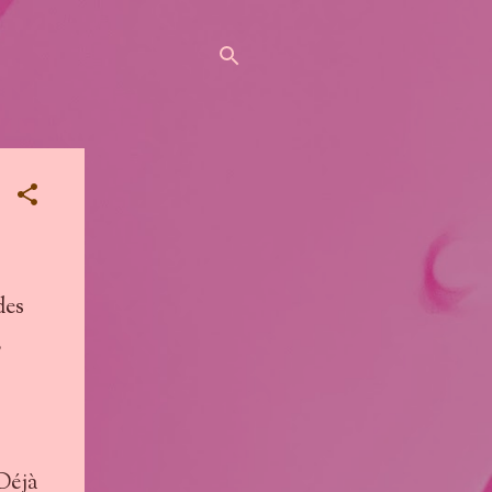
des
,
 Déjà