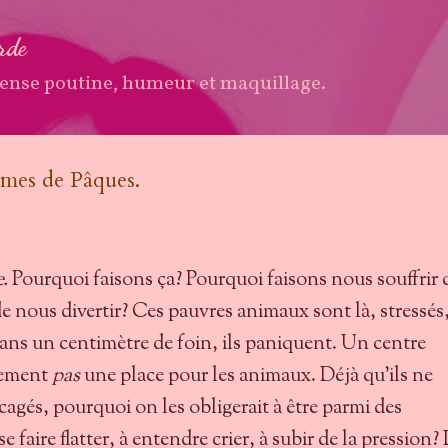
Accéder au contenu principal
arde
ense poutine, humeur et maquillage.
rmes de Pâques.
.
Pourquoi faisons ça? Pourquoi faisons nous souffrir 
e nous divertir? Ces pauvres animaux sont là, stressés
ans un centimètre de foin, ils paniquent. Un centre
ivement
pas
une place pour les animaux. Déjà qu'ils ne
cagés, pourquoi on les obligerait à être parmi des
e faire flatter, à entendre crier, à subir de la pression?