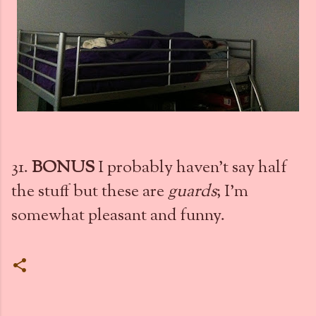
31.
BONUS
I probably haven't say half
the stuff but these are
guards
; I'm
somewhat pleasant and funny.
C