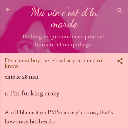
Accéder au contenu principal
Ma vie c'est d'la
marde
Un blogue qui condense poutine,
humeur et maquillage.
Dear next boy, here's what you need to
know
chié le
28 mai
1. I'm fucking crazy
And I blame it on PMS cause y'a know, that's
how crazy bitches do.