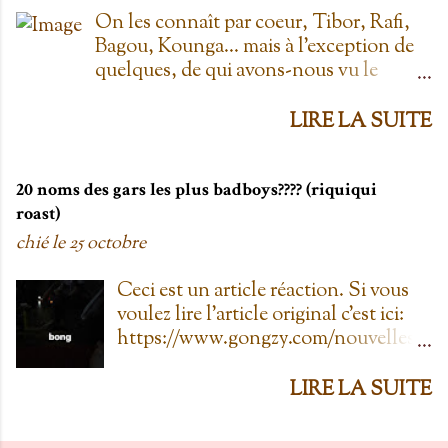
toujours au Provigo.... parce que y en
On les connaît par coeur, Tibor, Rafi,
avait pas de Super C! 2. L'entrepôt en
Bagou, Kounga... mais à l'exception de
Folie Fuck le Dollarama quand tu as
quelques, de qui avons-nous vu le
L'entrepôt en Folie! Ayant également
visage? Je vais faire les principaux
déjà pogné en feu il y a plus d'une
personnages; allez-y! Cornemuse, Jouée
LIRE LA SUITE
dizaine d'années, ce magasin est génial!
par Danielle Proulx ( Unité 9 , L'Agent
Certes, c'est plus cher qu'au Dollo, mais
fait le bonheur , Crazy ) Bagou, Joué
dans mon temps, à la caisse, il y avait
par Roxanne Boulianne ( 450, chemin
20 noms des gars les plus badboys???? (riquiqui
une assiette de testers de sucre à
du Golf , Toute la vérité , Il était une
roast)
crème... pis yolo que j'en prenais plus
fois dans le trouble ) Kounga, Jouée par
chié le
25 octobre
qu'un carré! 3. T'as déjà mangé du
Sophie Bourgeois ( Mémoires vives,
Fritou, pis ça te manque. Tsé gen...
Manigances, L'Auberge du chien noir,
Ceci est un article réaction. Si vous
Au nom de la loi ) Tibor, Jouée par
voulez lire l'article original c'est ici:
Marie-Christine Lê-Huu ( Toc Toc toc ,
https://www.gongzy.com/nouvelles/l
Le Polygraphe, Ruptures, 4 et demi )
es-20-prenoms-de-gars-les-plus-bad-
Rafi, Jouée par Valérie Blais ( Il était
boys-t-es-dans-la-liste?ref=lbc PS:
LIRE LA SUITE
une fois..., Tactik, Le Journal d'Aurélie
Ceci n'est en lien qu'avec mon vécu
Laflamme, annonces Home Depot )
donc. #20 Dominic Un dur à cuire!