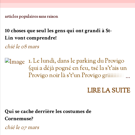
articles populaires sans raison
10 choses que seul les gens qui ont grandi à St-
Lin vont comprendre!
chié le
08 mars
1. Le lundi, dans le parking du Provigo
(qui a déjà pogné en feu, tsé la s't'ais un
Provigo noir là s't'un Provigo griiiiiiiiiiis)
y a des expositions de chars. Des fois,
t'oublie qu'on est lundi mais là tu vois
LIRE LA SUITE
les chars à la Ramone dans le parking
pis t'es comme '' ben oui toi, on est
lundi ''. Life hack du Provigo: si tu te
Qui se cache derrière les costumes de
rends à la boulangerie, tu peux
Cornemuse?
demander un biscuit et y vont t'en
chié le
07 mars
donner un gratis; j't'el jure. On allait