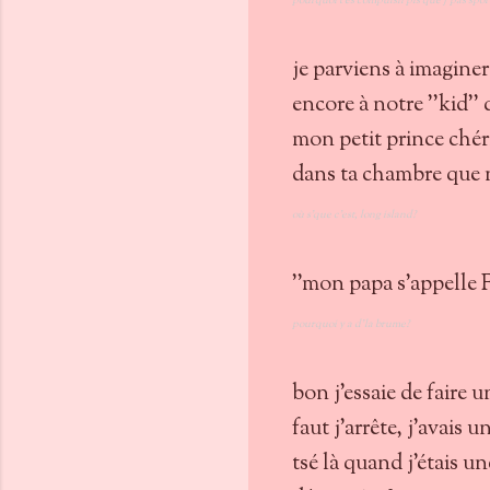
pourquoi t'es compulsif pis que j'pas spor
je parviens à imaginer
encore à notre ''kid'' 
mon petit prince chéri
dans ta chambre que n
où s'que c'est, long island?
''mon papa s'appelle 
pourquoi y a d'la brume?
bon j'essaie de faire u
faut j'arrête, j'avais u
tsé là quand j'étais u