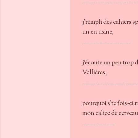
pourquoi y nous apprennent pas à lire le b
j'rempli des cahiers s
un en usine,
pourquoi les Beatles se sont séparés?
j'écoute un peu trop
Vallières,
pourquoi j'ai d'la peine quand j'pas avec 
pourquoi s'te fois-ci 
mon calice de cerveau
pourquoi j'pas né avant?