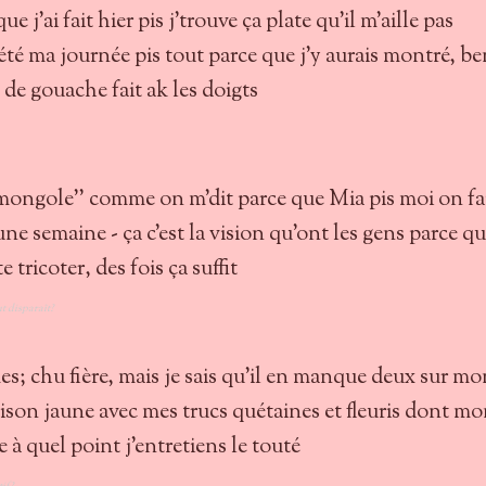
e j'ai fait hier pis j'trouve ça plate qu'il m'aille pas
 ma journée pis tout parce que j'y aurais montré, be
e gouache fait ak les doigts
'mongole'' comme on m'dit parce que Mia pis moi on fa
une semaine - ça c'est la vision qu'ont les gens parce q
e tricoter, des fois ça suffit
ut disparaît?
es; chu fière, mais je sais qu'il en manque deux sur mo
son jaune avec mes trucs quétaines et fleuris dont m
 à quel point j'entretiens le touté