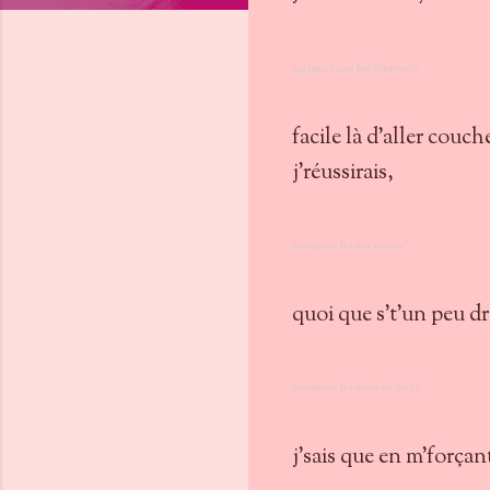
qu'est-ce qui fait pleuvoir?
facile là d'aller couc
j'réussirais,
pourquoi les nez cacan?
quoi que s't'un peu d
pourquoi les fèves au lard?
j'sais que en m'força