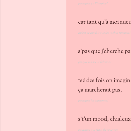
pourquoi y a l'hospice?
car tant qu'à moi aucu
qu'est-ce qui fait que les vaches rumines?
s'pas que j'cherche pas
pis que ma soeur fulmine?
tsé des fois on imagin
ça marcherait pas,
pourquoi les cigarettes?
s't'un mood, chialeux,
pourquoi qui fait si frette icitte?