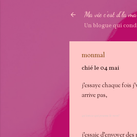
Ma vie c'est d'la m
Un blogue qui cond
monmal
chié le
04 mai
j'essaye chaque fois j
arrive pas,
qu'est-ce qui pousse le vent?
j'essaie d'envoyer des