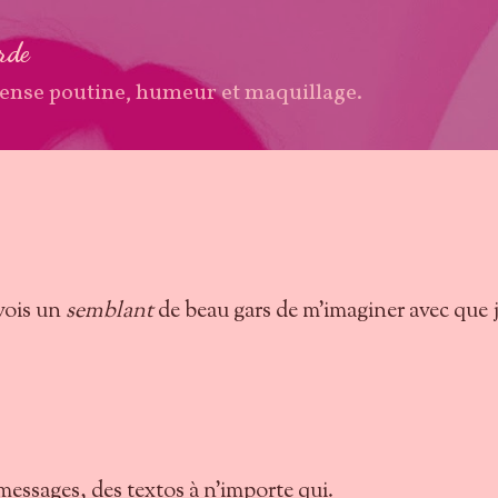
Accéder au contenu principal
arde
ense poutine, humeur et maquillage.
'vois un
semblant
de beau gars de m'imaginer avec que j
 messages, des textos à n'importe qui.