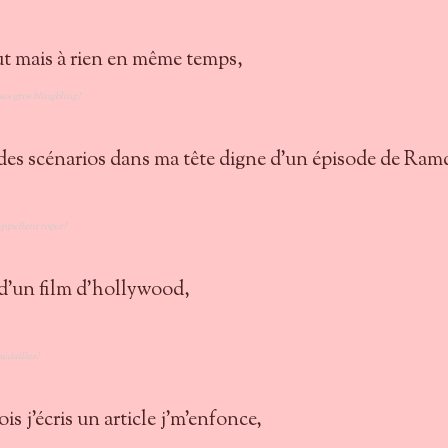
out mais à rien en même temps,
es gros blingbling?
 des scénarios dans ma tête digne d'un épisode de Ra
appellent roger?
d'un film d'hollywood,
édailles?
ois j'écris un article j'm'enfonce,