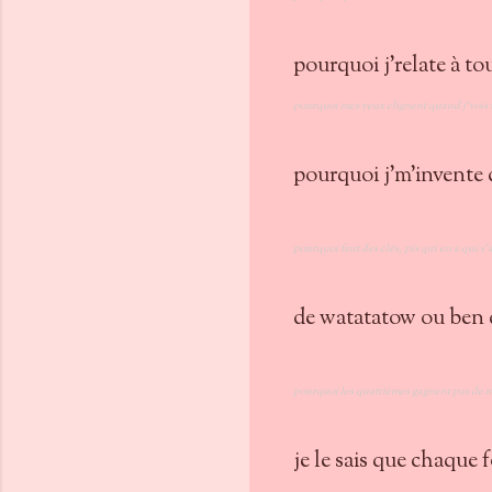
pourquoi j'relate à t
pourquoi mes yeux clignent quand j'vois s
pourquoi j'm'invente
pourquoi faut des clés, pis qui en a qui s'
de watatatow ou ben 
pourquoi les quatrièmes gagnent pas de m
je le sais que chaque f