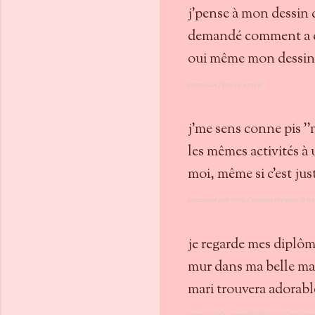
j'pense à mon dessin qu
demandé comment a été
oui même mon dessin d
pourquoi j'pas né après?
j'me sens conne pis '
les mêmes activités à 
moi, même si c'est just
pourquoi pas vivre l'instant présent, si to
je regarde mes diplôm
mur dans ma belle mai
mari trouvera adorable