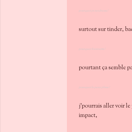
pourquoi ps tendresse?
surtout sur tinder, ba
pourquoi fraisinette?
pourtant ça semble pas
pourquoi la peau plisse?
j'pourrais aller voir l
impact,