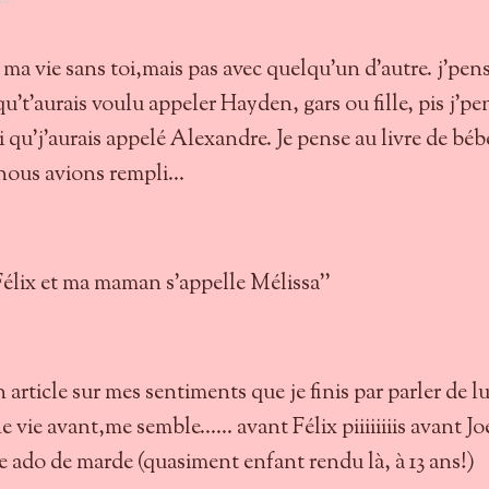
tif?
 ma vie sans toi,mais pas avec quelqu'un d'autre. j'pen
qu't'aurais voulu appeler Hayden, gars ou fille, pis j'pe
 qu'j'aurais appelé Alexandre. Je pense au livre de béb
ous avions rempli...
Félix et ma maman s'appelle Mélissa''
n article sur mes sentiments que je finis par parler de lu
ne vie avant,me semble...... avant Félix piiiiiiiis avant Joe
ne ado de marde (quasiment enfant rendu là, à 13 ans!)