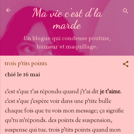
Accéder au contenu principal
Ma vie c'est d'la
marde
Un blogue qui condense poutine,
humeur et maquillage.
trois p'tits points
chié le
16 mai
c'est s'que t'as répondu quand j't'ai dit
je t'aime
.
c'est s'que j'espère voir dans une p'tite bulle
chaque fois que tu vois mon message; ça signifie
qu'tu m'réponds. des points de suspension,
suspense qui tue. trois p'tits points quand mon