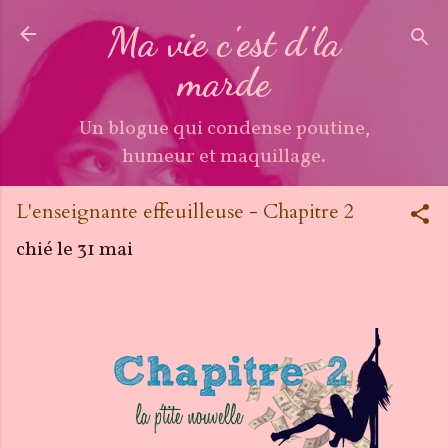
Accéder au contenu principal
Ma vie c'est d'la
marde
Un blogue qui condense poutine,
humeur et maquillage.
L'enseignante effeuilleuse - Chapitre 2
chié le
31 mai